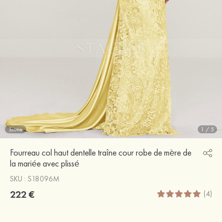
Jaune
1
/
5
Fourreau col haut dentelle traîne cour robe de mère de
la mariée avec plissé
SKU : S18096M
222 €
(4)