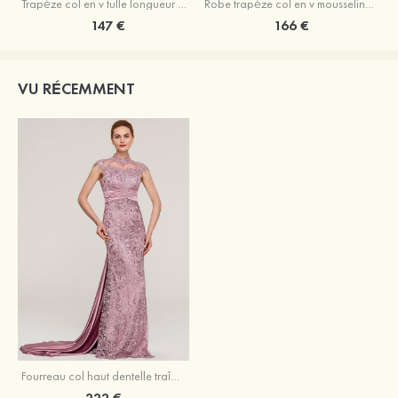
Trapèze col en v tulle longueur mollet robe de mère de la mariée avec appliqué paillettes ceinture
Robe trapèze col en v mousseline longueur mollet robe de mère de la mariée avec perle
147 €
166 €
VU RÉCEMMENT
Fourreau col haut dentelle traîne cour robe de mère de la mariée avec plissé
222 €