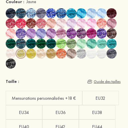
Couleur :
Jaune
Taille :
Guide des tailles
Mensurations personnalisées +18 €
EU32
EU34
EU36
EU38
EU40
EU42
EU44