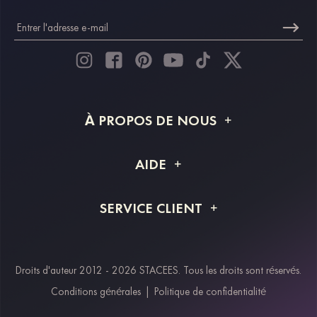
À PROPOS DE NOUS
À propos de STACEES
AIDE
Livraison
FAQ
SERVICE CLIENT
Retour et remboursement
Suivi de commande
Guide des tailles
Projet personnalisé
Contactez-nous
Droits d'auteur 2012 - 2026 STACEES. Tous les droits sont réservés.
Modes de paiement
Conditions générales
|
Politique de confidentialité
Klarna