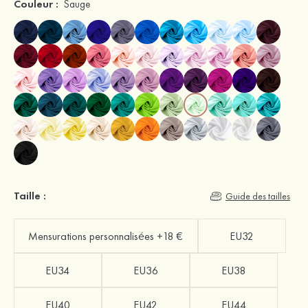
Couleur :
Sauge
Taille :
Guide des tailles
Mensurations personnalisées +18 €
EU32
EU34
EU36
EU38
EU40
EU42
EU44