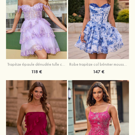
Trapèze épaule dénudée tulle courte/mini robe de fête de la rentrée avec paillettes
Robe trapèze col bénitier mousseline courte/mini robe de fête de la rentrée avec appliqué
118 €
147 €