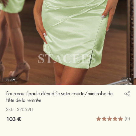
Sauge
1
/
3
Fourreau épaule dénudée satin courte/mini robe de
fête de la rentrée
SKU : S7059H
103 €
(0)