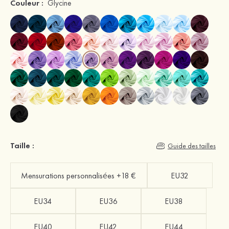
Couleur :
Glycine
Taille :
Guide des tailles
Mensurations personnalisées +18 €
EU32
EU34
EU36
EU38
EU40
EU42
EU44