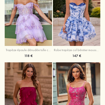
Trapèze épaule dénudée tulle courte/mini robe de fête de la rentrée avec paillettes
Robe trapèze col bénitier mousseline courte/mini robe de fête de la rentrée avec appliqué
118 €
147 €