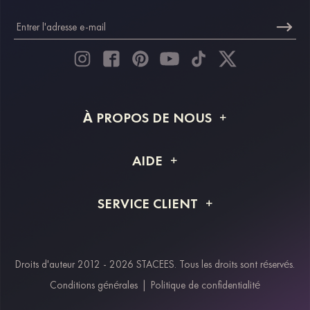
À PROPOS DE NOUS
À propos de STACEES
AIDE
Livraison
FAQ
SERVICE CLIENT
Retour et remboursement
Suivi de commande
Guide des tailles
Projet personnalisé
Contactez-nous
Droits d'auteur 2012 - 2026 STACEES. Tous les droits sont réservés.
Modes de paiement
Conditions générales
|
Politique de confidentialité
Klarna