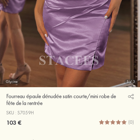
Glycine
1
/
3
Fourreau épaule dénudée satin courte/mini robe de
fête de la rentrée
SKU : S7059H
103 €
(0)