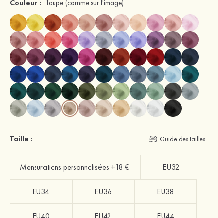
Couleur :
Taupe
(comme sur l'image)
Taille :
Guide des tailles
Mensurations personnalisées +18 €
EU32
EU34
EU36
EU38
EU40
EU42
EU44