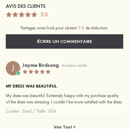
AVIS DES CLIENTS
5.0
Partagez votre look pour obtenir
9 €
de réduction.
ÉCRIRE UN COMMENTAIRE
Jayme Birdsong
J
Acheteur vérifié
MY DRESS WAS BEAUTIFUL.
My dress was beautiful. Extremely happy with my purchase quality
of the dress was amazing. I couldn’t be more satisfied with the dress.
Couleur :
Sand
/
Taille : US4
Voir Tout >