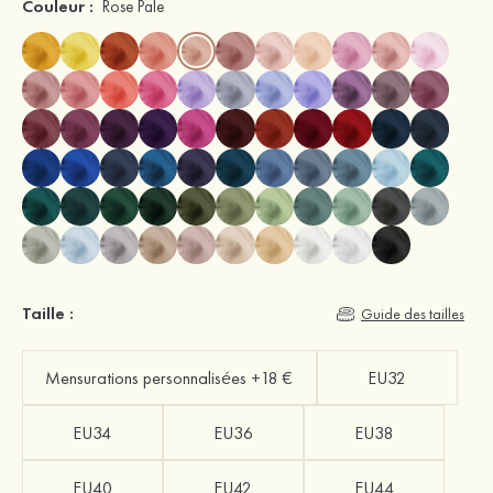
Couleur :
Rose Pale
Taille :
Guide des tailles
Mensurations personnalisées +18 €
EU32
EU34
EU36
EU38
EU40
EU42
EU44