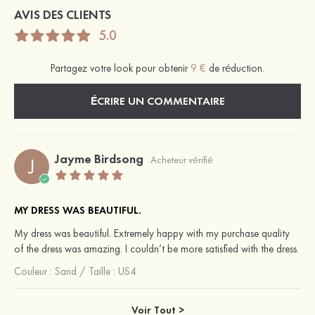
AVIS DES CLIENTS
5.0
Partagez votre look pour obtenir
9 €
de réduction.
ÉCRIRE UN COMMENTAIRE
Jayme Birdsong
J
Acheteur vérifié
MY DRESS WAS BEAUTIFUL.
My dress was beautiful. Extremely happy with my purchase quality
of the dress was amazing. I couldn’t be more satisfied with the dress.
Couleur :
Sand
/
Taille : US4
Voir Tout >