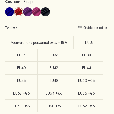
Couleur :
Rouge
Taille :
Guide des tailles
Mensurations personnalisées +18 €
EU32
EU34
EU36
EU38
EU40
EU42
EU44
EU46
EU48
EU50 +€6
EU52 +€6
EU54 +€6
EU56 +€6
EU58 +€6
EU60 +€6
EU62 +€6