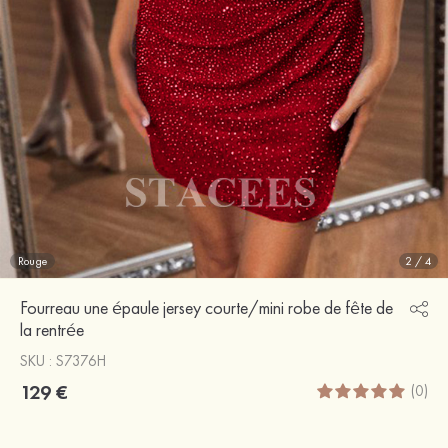
Rouge
2
/
4
Fourreau une épaule jersey courte/mini robe de fête de
la rentrée
SKU : S7376H
129 €
(0)