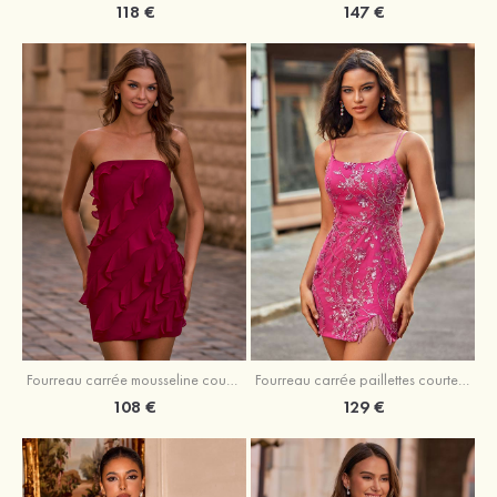
118 €
147 €
Fourreau carrée mousseline courte/mini robe de fête de la rentré avec volants
Fourreau carrée paillettes courte/mini robe de fête de la rentrée
108 €
129 €