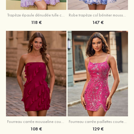
Trapèze épaule dénudée tulle courte/mini robe de fête de la rentrée avec paillettes
Robe trapèze col bénitier mousseline courte/mini robe de fête de la rentrée avec appliqué
118 €
147 €
Fourreau carrée mousseline courte/mini robe de fête de la rentré avec volants
Fourreau carrée paillettes courte/mini robe de fête de la rentrée
108 €
129 €