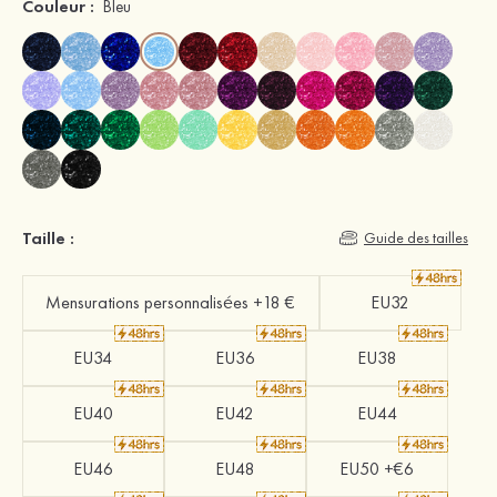
Couleur :
Bleu
Taille :
Guide des tailles
Mensurations personnalisées +18 €
EU32
EU34
EU36
EU38
EU40
EU42
EU44
EU46
EU48
EU50 +€6