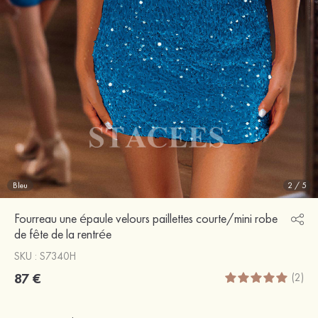
Bleu
2
/
5
Fourreau une épaule velours paillettes courte/mini robe
de fête de la rentrée
SKU : S7340H
87 €
(2)