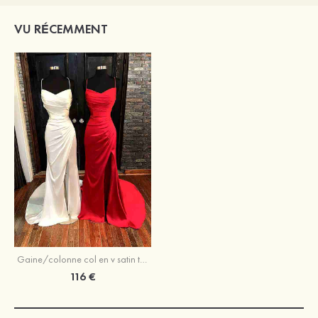
VU RÉCEMMENT
Gaine/colonne col en v satin traîne balayage robe de bal avec pleated split
116 €