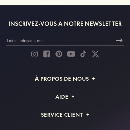
INSCRIVEZ-VOUS À NOTRE NEWSLETTER
À PROPOS DE NOUS
À propos de STACEES
AIDE
Livraison
FAQ
SERVICE CLIENT
Retour et remboursement
Suivi de commande
Guide des tailles