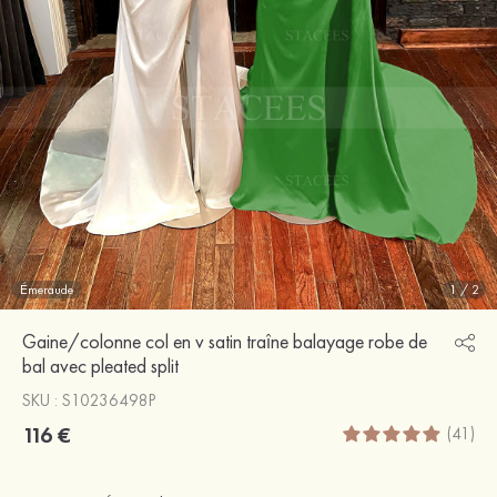
Émeraude
1
/
2
Gaine/colonne col en v satin traîne balayage robe de
bal avec pleated split
SKU : S10236498P
116 €
(41)