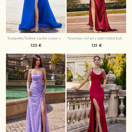
Trumpette/Sirène cache coeur charmeuse traîne balayage robe de bal
Fourreau col en v satin traîne balayage robe de bal
135 €
131 €