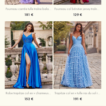
Fourreau carrée tulle traîne balayage robe de bal
Fourreau col bénitier jersey traîne balayage robe de bal
181 €
129 €
Robe trapèze col en v charmeuse traîne balayage robe de bal
Trapèze col en v tulle ras du sol robe de bal avec papillon
152 €
191 €