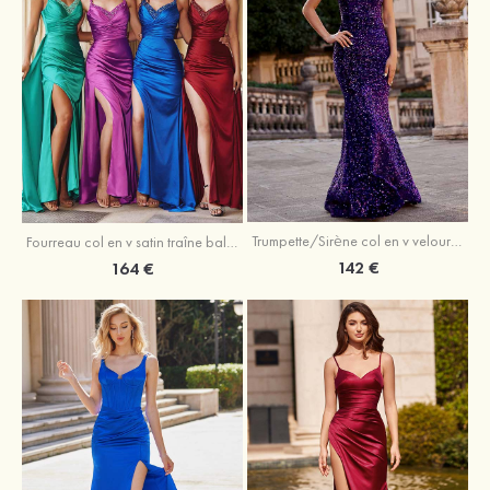
Trumpette/Sirène col en v velours paillettes traîne balayage robe de bal
Fourreau col en v satin traîne balayage robe de bal
142 €
164 €