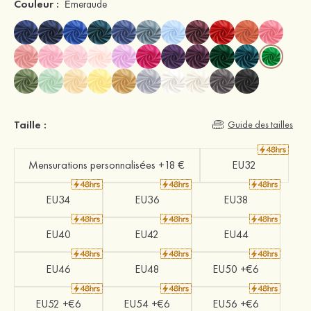
Couleur :
Émeraude
Taille :
Guide des tailles
Mensurations personnalisées +18 €
EU32
EU34
EU36
EU38
EU40
EU42
EU44
EU46
EU48
EU50 +€6
EU52 +€6
EU54 +€6
EU56 +€6