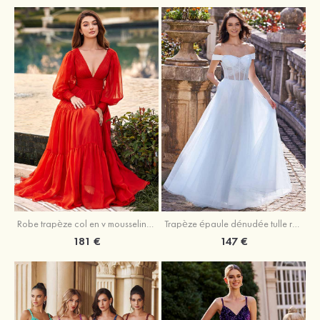
Robe trapèze col en v mousseline ras du sol robe de bal
Trapèze épaule dénudée tulle ras du sol robe de bal
181 €
147 €