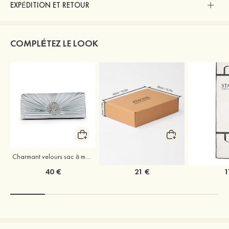
EXPÉDITION ET RETOUR
COMPLÉTEZ LE LOOK
Charmant velours sac à main
Coffret à vêtements de mariage Stacees
40 €
21 €
1