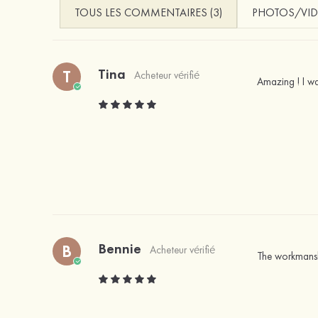
TOUS LES COMMENTAIRES (3)
PHOTOS/VID
Tina
T
Acheteur vérifié
Amazing ! I wa
Bennie
B
Acheteur vérifié
The workmanshi