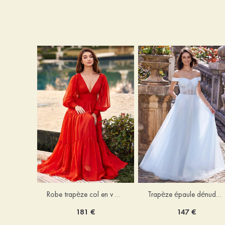
Robe trapèze col en v mousseline ras du sol robe de bal
Trapèze épaule dénudée tulle ras du sol robe de bal
181 €
147 €