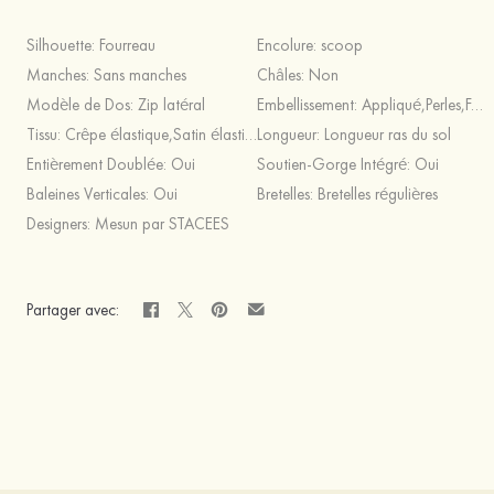
Silhouette:
Fourreau
Encolure:
scoop
Manches:
Sans manches
Châles:
Non
Modèle de Dos:
Zip latéral
Embellissement:
Appliqué,Perles,Fendue
Tissu:
Crêpe élastique,Satin élastique
Longueur:
Longueur ras du sol
Entièrement Doublée:
Oui
Soutien-Gorge Intégré:
Oui
Baleines Verticales:
Oui
Bretelles:
Bretelles régulières
Designers:
Mesun par STACEES
Partager avec: