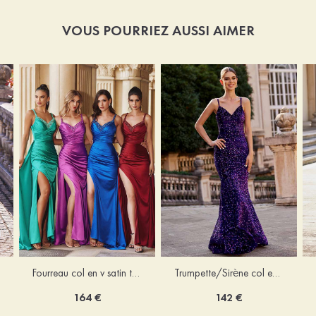
VOUS POURRIEZ AUSSI AIMER
Trumpette/Sirène col en v velours paillettes traîne balayage robe de bal
Fourreau col en v satin traîne balayage robe de bal
142 €
164 €