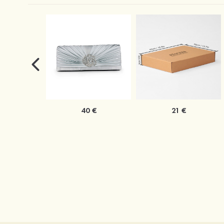
40 €
21 €