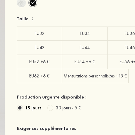
Taille ：
EU32
EU34
EU36
EU42
EU44
EU46
EU52 +6 €
EU54 +6 €
EU56 +
EU62 +6 €
Mensurations personnalisées +18 €
Production urgente disponible :
15 jours
30 jours -
5 €
Exigences supplémentaires :