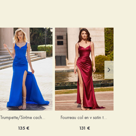
Trumpette/Sirène cache coeur charmeuse traîne balayage robe de bal
Fourreau col en v satin traîne balayage robe de bal
135 €
131 €