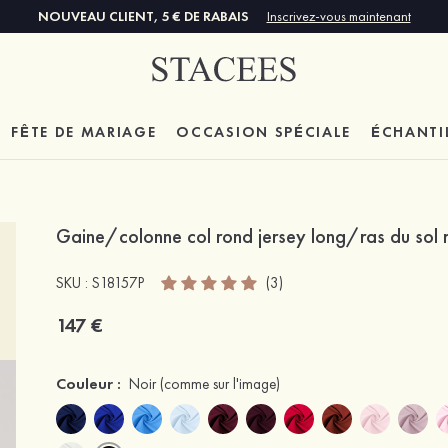
NOUVEAU CLIENT, 5 € DE RABAIS
Inscrivez-vous maintenant
FÊTE DE MARIAGE
OCCASION SPÉCIALE
ÉCHANTI
Gaine/colonne col rond jersey long/ras du sol 
SKU : S18157P
(3)
147 €
Couleur :
Noir
(comme sur l'image)