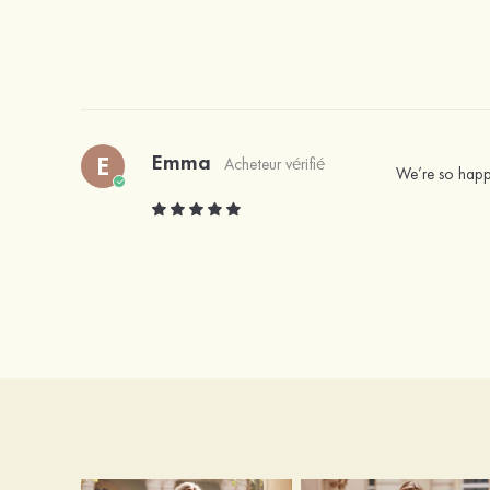
Emma
E
Acheteur vérifié
We’re so happy 