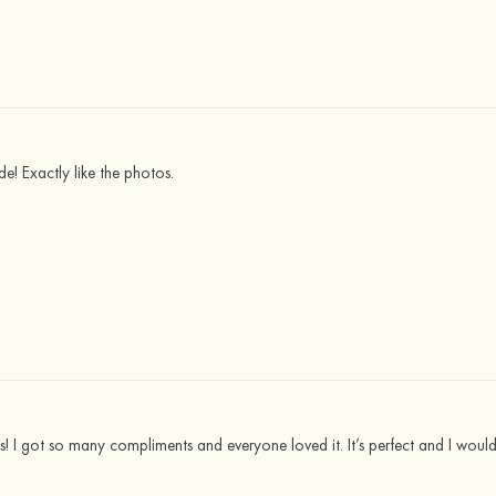
de! Exactly like the photos.
ss! I got so many compliments and everyone loved it. It’s perfect and I would