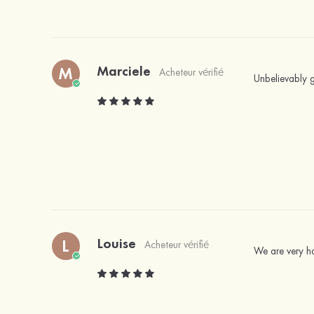
Marciele
M
Acheteur vérifié
Unbelievably g
Louise
L
Acheteur vérifié
We are very ha