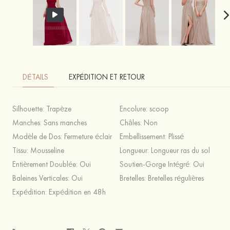
DÉTAILS
EXPÉDITION ET RETOUR
Silhouette:
Trapèze
Encolure:
scoop
Manches:
Sans manches
Châles:
Non
Modèle de Dos:
Fermeture éclair
Embellissement:
Plissé
Tissu:
Mousseline
Longueur:
Longueur ras du sol
Entièrement Doublée:
Oui
Soutien-Gorge Intégré:
Oui
Baleines Verticales:
Oui
Bretelles:
Bretelles régulières
Expédition:
Expédition en 48h