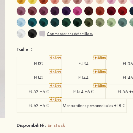
Commander des échantillons
Taille ：
EU32
EU34
EU36
EU42
EU44
EU46
EU52 +6 €
EU54 +6 €
EU56 +
EU62 +6 €
Mensurations personnalisées +18 €
Disponibilité :
En stock