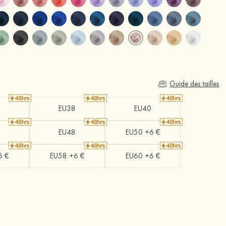
Guide des tailles
EU38
EU40
EU48
EU50 +6 €
6 €
EU58 +6 €
EU60 +6 €