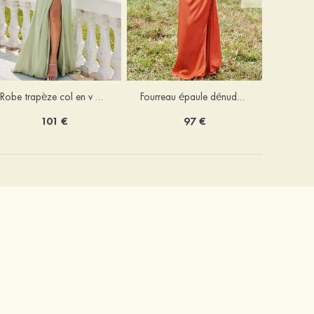
Robe trapèze col en v mousseline ras du sol robe de demoiselle d'honneur
Fourreau épaule dénudée satin extensible ras du sol robe de demoiselle d'honneur
101 €
97 €