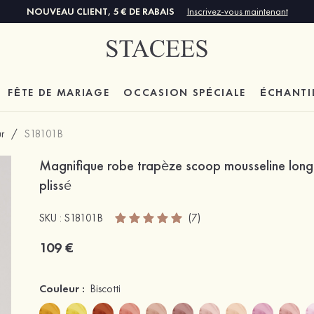
NOUVEAU CLIENT, 5 € DE RABAIS
Inscrivez-vous maintenant
FÊTE DE MARIAGE
OCCASION SPÉCIALE
ÉCHANTI
r
/
S18101B
Magnifique robe trapèze scoop mousseline longu
plissé
SKU : S18101B
(7)
109 €
Couleur :
Biscotti