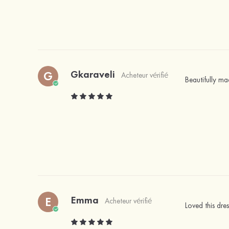
Gkaraveli
G
Acheteur vérifié
Beautifully ma
Emma
E
Acheteur vérifié
Loved this dre