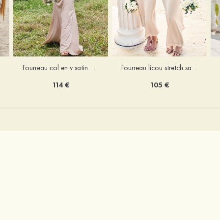
Fourreau licou stretch satin longueur cheville robe de demoiselle d'honneur
Fourreau col en v satin extensible ras du sol robe de demoiselle d'honneur
105 €
114 €