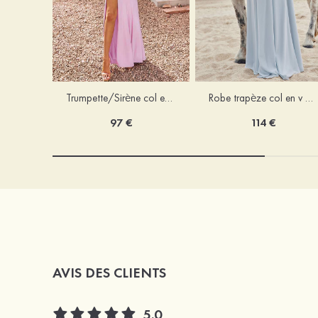
Trumpette/Sirène col en v jersey ras du sol robe de demoiselle d'honneur
Robe trapèze col en v mousseline ras du sol robe de demoiselle d'honneur
97 €
114 €
AVIS DES CLIENTS
5.0