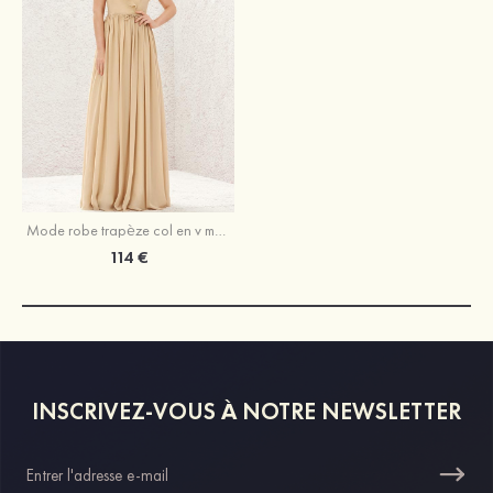
Mode robe trapèze col en v mousseline longueur ras du sol robe de demoiselle d'honneur avec plissé volants
114 €
INSCRIVEZ-VOUS À NOTRE NEWSLETTER