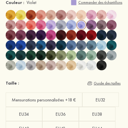
Couleur :
Violet
Commander des échantillons
Taille :
Guide des tailles
Mensurations personnalisées +18 €
EU32
EU34
EU36
EU38