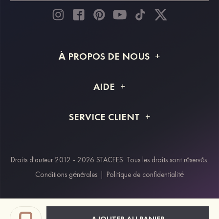
À PROPOS DE NOUS
À propos de STACEES
AIDE
Livraison
FAQ
SERVICE CLIENT
Retour et remboursement
Suivi de commande
Guide des tailles
Projet personnalisé
Contactez-nous
Droits d'auteur 2012 - 2026 STACEES. Tous les droits sont réservés.
Modes de paiement
Conditions générales
|
Politique de confidentialité
Klarna
Afterpay
Paypal
AJOUTER AU PANIER