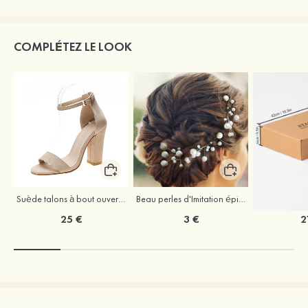
COMPLÉTEZ LE LOOK
Suède talons à bout ouvert sandales talon bottier chaussures pour les soirées
Beau perles d'Imitation épingles à cheveux coiffe
25 €
3 €
2