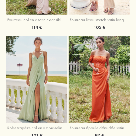
Fourreau licou stretch satin longueur cheville robe de demoiselle d'honneur
Fourreau col en v satin extensible ras du sol robe de demoiselle d'honneur
105 €
114 €
Robe trapèze col en v mousseline ras du sol robe de demoiselle d'honneur
Fourreau épaule dénudée satin extensible ras du sol robe de demoiselle d'honneur
101 €
97 €