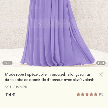
Violet
1
/
4
Mode robe trapèze col en v mousseline longueur ras
du sol robe de demoiselle d'honneur avec plissé volants
SKU : S19262B
114 €
(0)