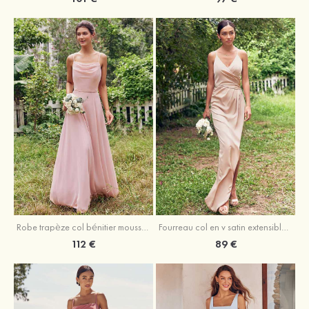
Fourreau col en v satin extensible asymétrique robe de demoiselle d'honneur
Robe trapèze col bénitier mousseline ras du sol robe de demoiselle d'honneur
89 €
112 €