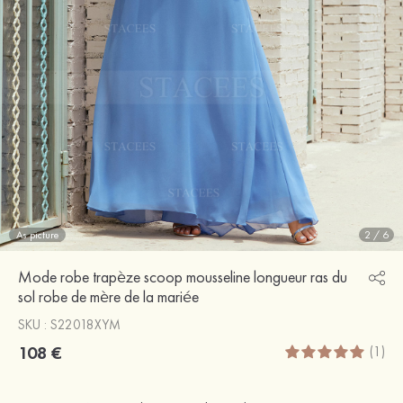
As picture
2
/
6
Mode robe trapèze scoop mousseline longueur ras du
sol robe de mère de la mariée
SKU : S22018XYM
108 €
(1)