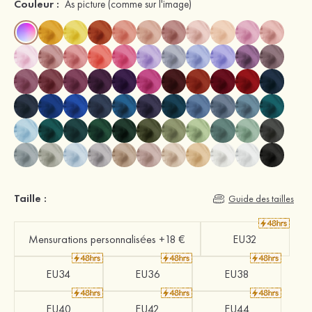
Couleur :
As picture
(comme sur l'image)
Taille :
Guide des tailles
Mensurations personnalisées +18 €
EU32
EU34
EU36
EU38
EU40
EU42
EU44