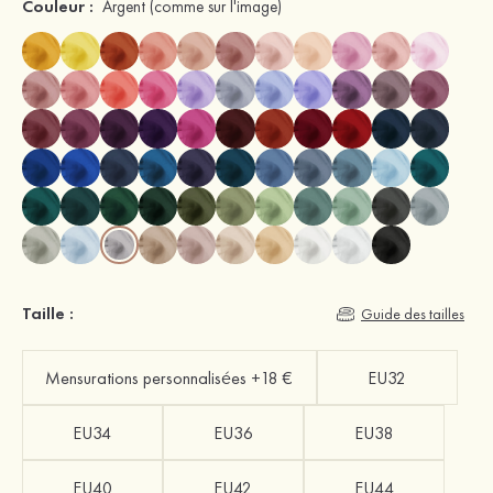
Couleur :
Argent
(comme sur l'image)
Taille :
Guide des tailles
Mensurations personnalisées +18 €
EU32
EU34
EU36
EU38
EU40
EU42
EU44