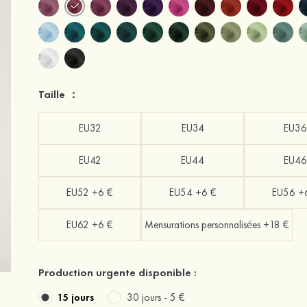
Taille ：
EU32
EU34
EU36
EU42
EU44
EU46
EU52 +6 €
EU54 +6 €
EU56 +
EU62 +6 €
Mensurations personnalisées +18 €
Production urgente disponible :
15 jours
30 jours -
5 €