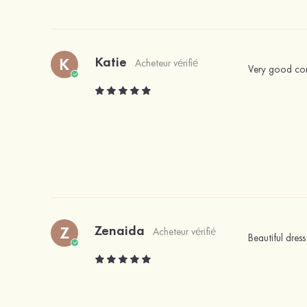
Katie
K
Acheteur vérifié
Very good com
Zenaida
Z
Acheteur vérifié
Beautiful dres