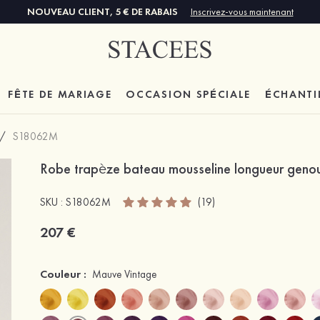
NOUVEAU CLIENT, 5 € DE RABAIS
Inscrivez-vous maintenant
FÊTE DE MARIAGE
OCCASION SPÉCIALE
ÉCHANTI
/
S18062M
Robe trapèze bateau mousseline longueur genou
SKU : S18062M
(19)
207 €
Couleur :
Mauve Vintage