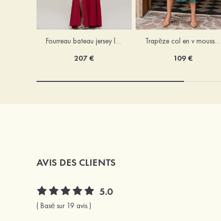
Fourreau bateau jersey longueur ras du sol robe de mère de la mariée avec appliqué fendue
Trapèze col en v mousseline longueur mollet robe de mère de la mariée avec plissé ceintures
207 €
109 €
AVIS DES CLIENTS
5.0
( Basé sur 19 avis )