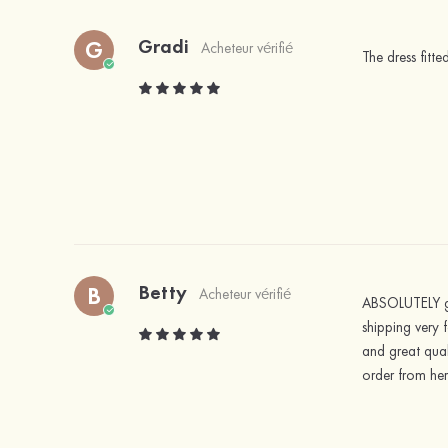
Gradi
G
Acheteur vérifié
The dress fitt
Betty
B
Acheteur vérifié
ABSOLUTELY gor
shipping very 
and great quali
order from he