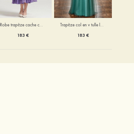
Robe trapèze cache cœur mousseline longueur mollet robe de mère de la mariée avec plissé veste
Trapèze col en v tulle longueur ras du sol robe de mère de la mariée avec perles paillettes
183 €
183 €