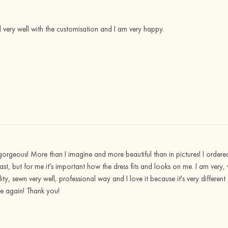
ed very well with the customisation and I am very happy.
geous! More than I imagine and more beautiful than in pictures! I ordered
fast, but for me it's important how the dress fits and looks on me. I am very,
ty, sewn very well, professional way and I love it because it's very different fr
re again! Thank you!