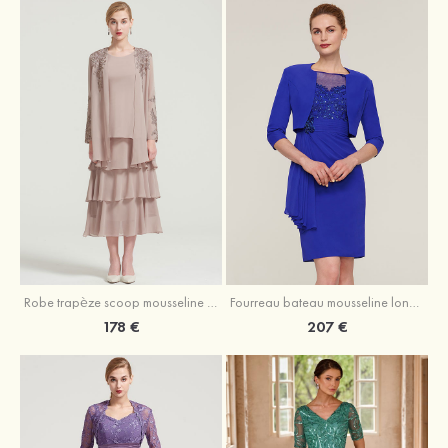
Robe trapèze scoop mousseline longueur mollet robe de mère de la mariée avec appliqué volants veste
Fourreau bateau mousseline longueur genou robe de mère de la mariée avec appliqué perle plissé veste
178 €
207 €