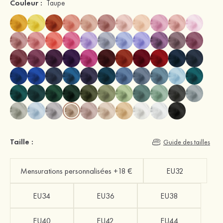
Couleur :
Taupe
Taille :
Guide des tailles
Mensurations personnalisées +18 €
EU32
EU34
EU36
EU38
EU40
EU42
EU44