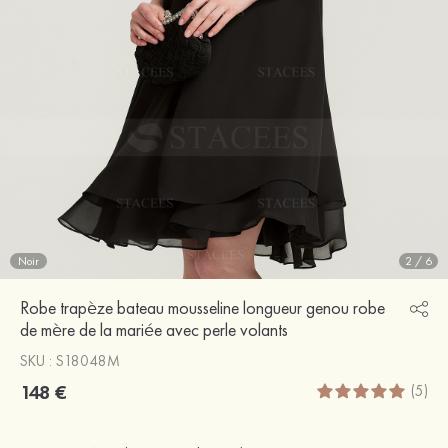
Noir
2
/
6
Robe trapèze bateau mousseline longueur genou robe
de mère de la mariée avec perle volants
SKU : S18048M
148 €
(5)