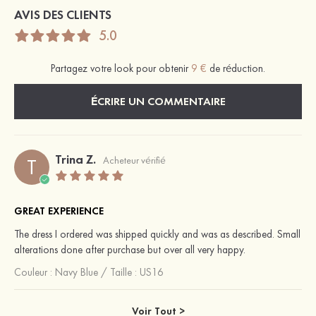
AVIS DES CLIENTS
5.0
Partagez votre look pour obtenir
9 €
de réduction.
ÉCRIRE UN COMMENTAIRE
Trina Z.
T
Acheteur vérifié
GREAT EXPERIENCE
The dress I ordered was shipped quickly and was as described. Small
alterations done after purchase but over all very happy.
Couleur :
Navy Blue
/
Taille : US16
Voir Tout >