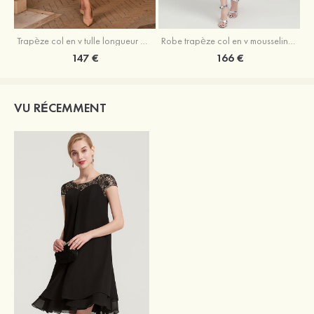
Trapèze col en v tulle longueur mollet robe de mère de la mariée avec appliqué paillettes ceinture
Robe trapèze col en v mousseline longueur mollet robe de mère de la mariée avec perle
147 €
166 €
VU RÉCEMMENT