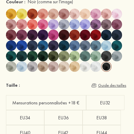
Couleur :
Noir
(comme sur l'image)
Taille :
Guide des tailles
Mensurations personnalisées +18 €
EU32
EU34
EU36
EU38
EU40
EU42
EU44