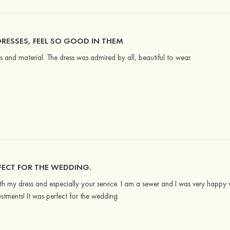
RESSES, FEEL SO GOOD IN THEM
es and material. The dress was admired by all, beautiful to wear.
FECT FOR THE WEDDING.
h my dress and especially your service. I am a sewer and I was very happy w
tments! It was perfect for the wedding.