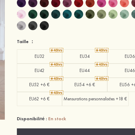
Taille ：
EU32
EU34
EU36
EU42
EU44
EU46
EU52 +6 €
EU54 +6 €
EU56 +
EU62 +6 €
Mensurations personnalisées +18 €
Disponibilité :
En stock