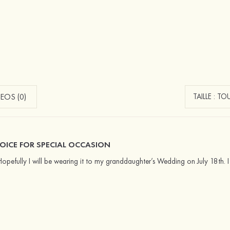
EOS (0)
OICE FOR SPECIAL OCCASION
l. Hopefully I will be wearing it to my granddaughter’s Wedding on July 18