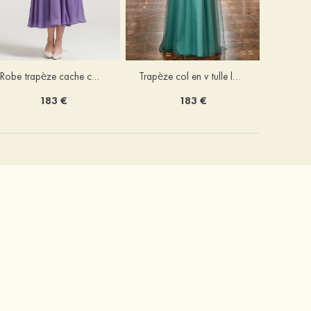
Robe trapèze cache cœur mousseline longueur mollet robe de mère de la mariée avec plissé veste
Trapèze col en v tulle longueur ras du sol robe de mère de la mariée avec perles paillettes
183 €
183 €