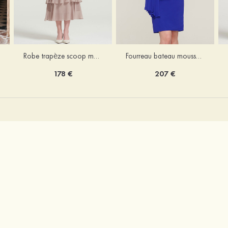
Robe trapèze scoop mousseline longueur mollet robe de mère de la mariée avec appliqué volants veste
Fourreau bateau mousseline longueur genou robe de mère de la mariée avec appliqué perle plissé veste
178 €
207 €