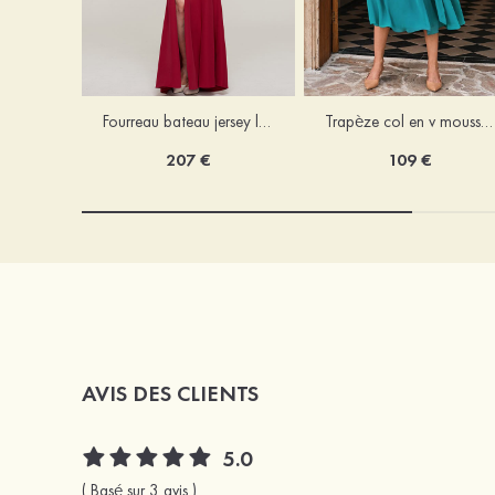
Fourreau bateau jersey longueur ras du sol robe de mère de la mariée avec appliqué fendue
Trapèze col en v mousseline longueur mollet robe de mère de la mariée avec plissé ceintures
207 €
109 €
AVIS DES CLIENTS
5.0
( Basé sur 3 avis )