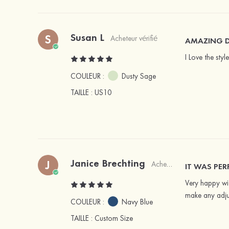
Susan L
S
Acheteur vérifié
AMAZING D
I Love the styl
COULEUR :
Dusty Sage
TAILLE
: US10
Janice Brechting
J
Acheteur vérifié
IT WAS PER
Very happy wit
make any adjus
COULEUR :
Navy Blue
TAILLE
: Custom Size