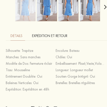
DÉTAILS
EXPÉDITION ET RETOUR
Silhouette:
Trapèze
Encolure:
Bateau
Manches:
Sans manches
Châles:
Oui
Modèle de Dos:
Fermeture éclair
Embellissement:
Plissé,Veste,Volants en cascade
Tissu:
Mousseline
Longueur:
Longueur mollet
Entièrement Doublée:
Oui
Soutien-Gorge Intégré:
Oui
Baleines Verticales:
Oui
Bretelles:
Bretelles régulières
Expédition:
Expédition en 48h