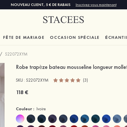
NOUVEAU CLIENT, 5 € DE RABAIS
Inscrivez-vous maintenant
FÊTE DE MARIAGE
OCCASION SPÉCIALE
ÉCHANTI
/
S22072XYM
Robe trapèze bateau mousseline longueur molle
SKU : S22072XYM
(3)
118 €
Couleur :
Ivoire