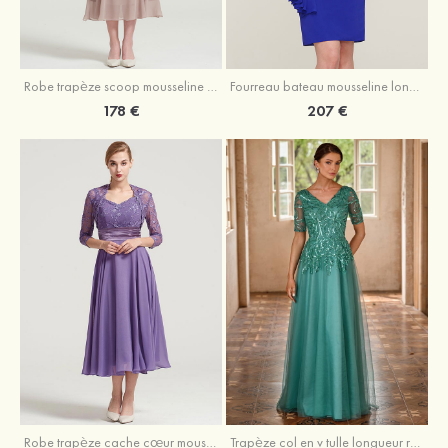
Robe trapèze scoop mousseline longueur mollet robe de mère de la mariée avec appliqué volants veste
Fourreau bateau mousseline longueur genou robe de mère de la mariée avec appliqué perle plissé veste
178 €
207 €
Robe trapèze cache cœur mousseline longueur mollet robe de mère de la mariée avec plissé veste
Trapèze col en v tulle longueur ras du sol robe de mère de la mariée avec perles paillettes