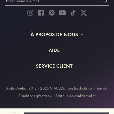
À PROPOS DE NOUS
À propos de STACEES
AIDE
Livraison
FAQ
SERVICE CLIENT
Retour et remboursement
Suivi de commande
Guide des tailles
Projet personnalisé
Contactez-nous
Droits d'auteur 2012 - 2026 STACEES. Tous les droits sont réservés.
Modes de paiement
Conditions générales
|
Politique de confidentialité
Klarna
Afterpay
Paypal