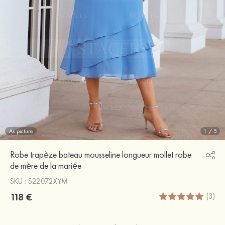
As picture
1
/
5
Robe trapèze bateau mousseline longueur mollet robe
de mère de la mariée
SKU : S22072XYM
118 €
(3)