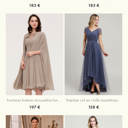
183 €
183 €
Fourreau bateau mousseline longueur genou robe de mère de la mariée avec appliqué plissé veste
Trapèze col en v tulle asymétrique robe de mère de la mariée
197 €
158 €