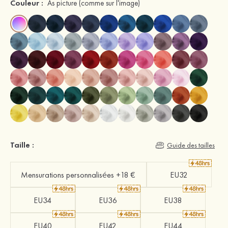
Couleur :
As picture
(comme sur l'image)
Taille :
Guide des tailles
Mensurations personnalisées +18 €
EU32
EU34
EU36
EU38
EU40
EU42
EU44