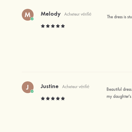
Melody
M
Acheteur vérifié
The dress is st
Justine
J
Acheteur vérifié
Beautiful dress
my daughter's