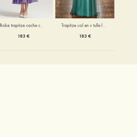
Robe trapèze cache cœur mousseline longueur mollet robe de mère de la mariée avec plissé veste
Trapèze col en v tulle longueur ras du sol robe de mère de la mariée avec perles paillettes
183 €
183 €