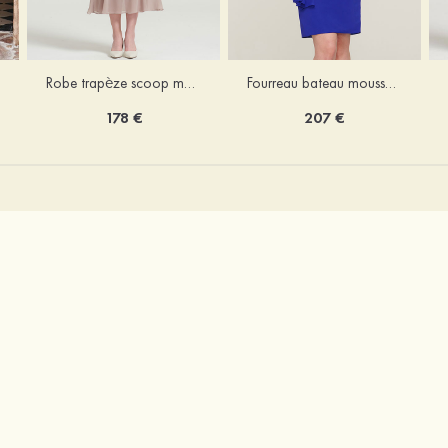
Robe trapèze scoop mousseline longueur mollet robe de mère de la mariée avec appliqué volants veste
Fourreau bateau mousseline longueur genou robe de mère de la mariée avec appliqué perle plissé veste
178 €
207 €