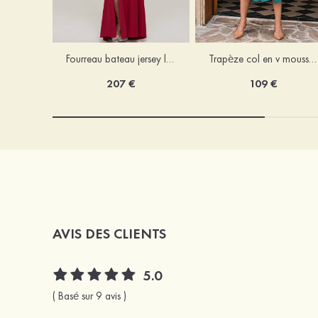
Fourreau bateau jersey longueur ras du sol robe de mère de la mariée avec appliqué fendue
Trapèze col en v mousseline longueur mollet robe de mère de la mariée avec plissé ceintures
207 €
109 €
AVIS DES CLIENTS
5.0
( Basé sur 9 avis )