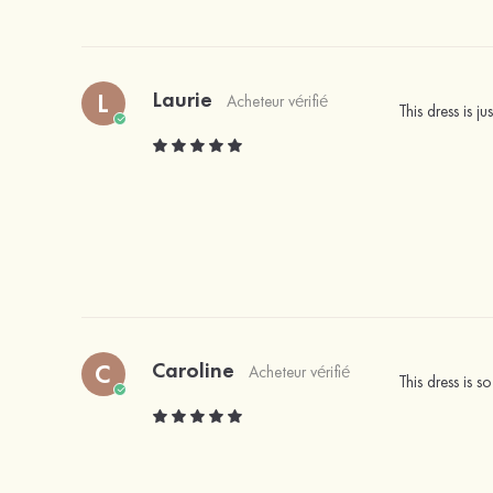
Laurie
L
Acheteur vérifié
This dress is j
Caroline
C
Acheteur vérifié
This dress is 