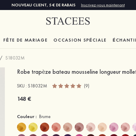
NOUVEAU CLIENT, 5 € DE RABAIS
Inscrivez-vous maintenant
FÊTE DE MARIAGE
OCCASION SPÉCIALE
ÉCHANTI
/
S18032M
Robe trapèze bateau mousseline longueur mollet
SKU : S18032M
(9)
148 €
Couleur :
Brume