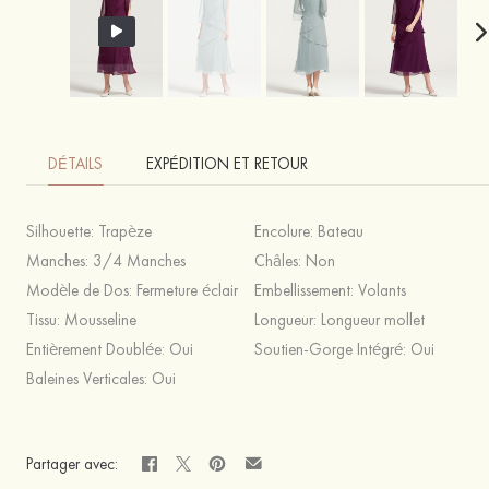
DÉTAILS
EXPÉDITION ET RETOUR
Silhouette:
Trapèze
Encolure:
Bateau
Manches:
3/4 Manches
Châles:
Non
Modèle de Dos:
Fermeture éclair
Embellissement:
Volants
Tissu:
Mousseline
Longueur:
Longueur mollet
Entièrement Doublée:
Oui
Soutien-Gorge Intégré:
Oui
Baleines Verticales:
Oui
Partager avec: