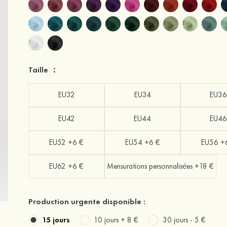
Taille ：
EU32
EU34
EU36
EU42
EU44
EU46
EU52 +6 €
EU54 +6 €
EU56 +
EU62 +6 €
Mensurations personnalisées +18 €
Production urgente disponible :
15 jours
10 jours +
8 €
30 jours -
5 €