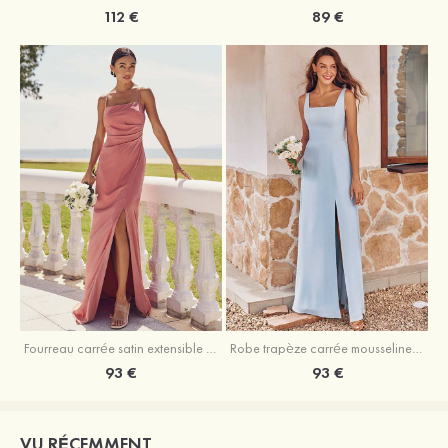
89 €
112 €
Fourreau carrée satin extensible ras du sol robe de demoiselle d'honneur
Robe trapèze carrée mousseline ras du sol robe de demoiselle d'honneur
93 €
93 €
VU RÉCEMMENT