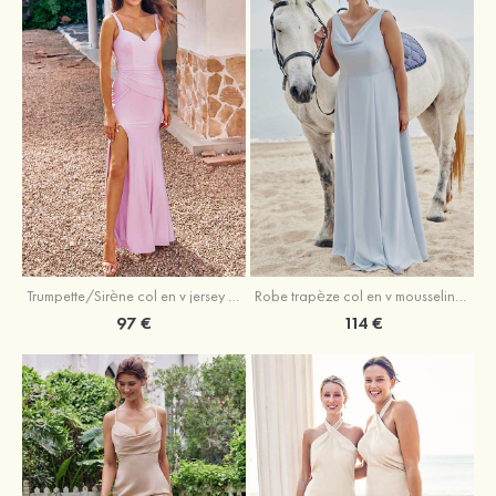
Trumpette/Sirène col en v jersey ras du sol robe de demoiselle d'honneur
Robe trapèze col en v mousseline ras du sol robe de demoiselle d'honneur
97 €
114 €