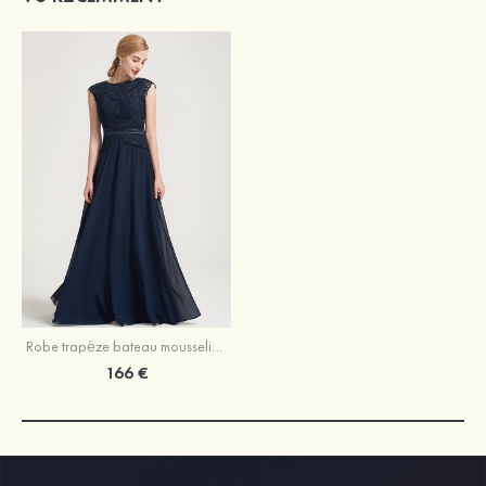
Robe trapèze bateau mousseline longueur ras du sol robe de demoiselle d'honneur avec dentelle plissé ceintures
166 €