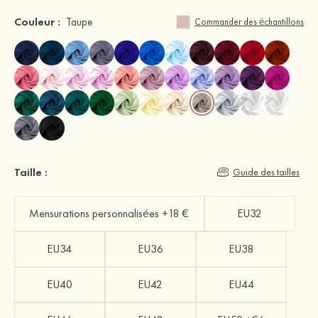
Couleur :
Taupe
Commander des échantillons
Taille :
Guide des tailles
Mensurations personnalisées +18 €
EU32
EU34
EU36
EU38
EU40
EU42
EU44