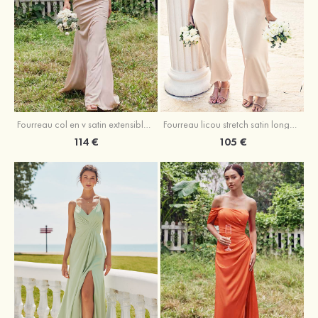
Fourreau licou stretch satin longueur cheville robe de demoiselle d'honneur
Fourreau col en v satin extensible ras du sol robe de demoiselle d'honneur
105 €
114 €