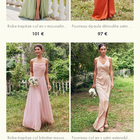
Robe trapèze col en v mousseline ras du sol robe de demoiselle d'honneur
Fourreau épaule dénudée satin extensible ras du sol robe de demoiselle d'honneur
101 €
97 €
Fourreau col en v satin extensible asymétrique robe de demoiselle d'honneur
Robe trapèze col bénitier mousseline ras du sol robe de demoiselle d'honneur