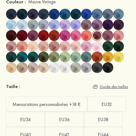
Couleur :
Mauve Vintage
Taille :
Guide des tailles
Mensurations personnalisées +18 €
EU32
EU34
EU36
EU38
EU40
EU42
EU44