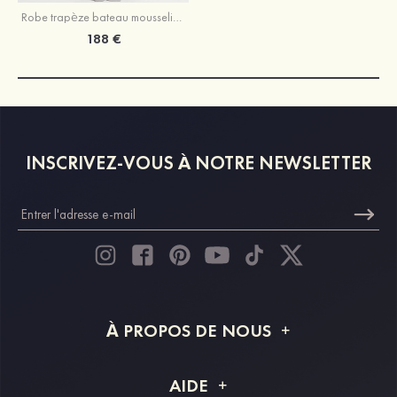
Robe trapèze bateau mousseline longueur ras du sol robe de mère de la mariée avec appliqué paillettes
188 €
INSCRIVEZ-VOUS À NOTRE NEWSLETTER
À PROPOS DE NOUS
À propos de STACEES
AIDE
Livraison