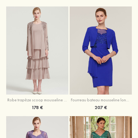
Robe trapèze scoop mousseline longueur mollet robe de mère de la mariée avec appliqué volants veste
Fourreau bateau mousseline longueur genou robe de mère de la mariée avec appliqué perle plissé veste
178 €
207 €