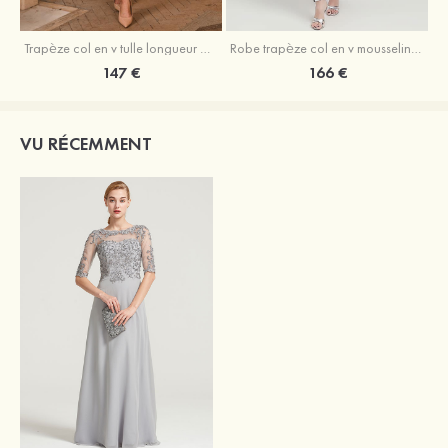
Trapèze col en v tulle longueur mollet robe de mère de la mariée avec appliqué paillettes ceinture
Robe trapèze col en v mousseline longueur mollet robe de mère de la mariée avec perle
147 €
166 €
VU RÉCEMMENT