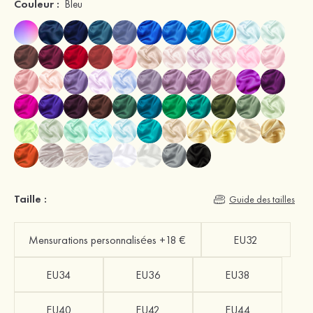
Couleur :
Bleu
Taille :
Guide des tailles
Mensurations personnalisées +18 €
EU32
EU34
EU36
EU38
EU40
EU42
EU44