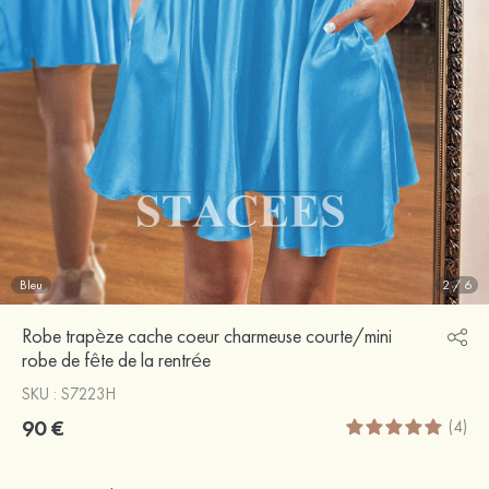
Bleu
2
/
6
Robe trapèze cache coeur charmeuse courte/mini
robe de fête de la rentrée
SKU : S7223H
90 €
(4)