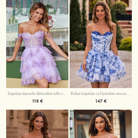
Trapèze épaule dénudée tulle courte/mini robe de fête de la rentrée avec paillettes
Robe trapèze col bénitier mousseline courte/mini robe de fête de la rentrée avec appliqué
118 €
147 €