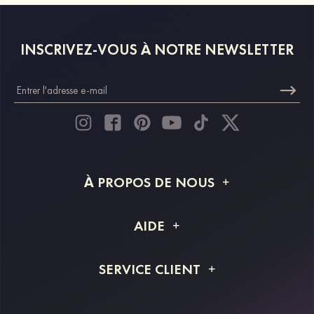
INSCRIVEZ-VOUS À NOTRE NEWSLETTER
À PROPOS DE NOUS
À propos de STACEES
AIDE
Livraison
FAQ
SERVICE CLIENT
Retour et remboursement
Suivi de commande
Guide des tailles