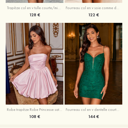
Trapèze col en v tulle courte/mini robe de fête de la rentrée avec perles
Fourreau col en v soie comme du satin courte/mini robe de fête de la rentrée avec paillettes
128 €
122 €
Robe trapèze Robe Princesse satin sans manches courte/mini robe de fête de la rentrée
Fourreau col en v dentelle courte/mini robe de fête de la rentré avec perles
108 €
144 €