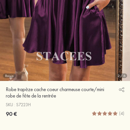
Raisin
2
/
6
Robe trapèze cache coeur charmeuse courte/mini
robe de fête de la rentrée
SKU : S7223H
90 €
(4)