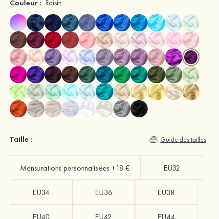
Couleur :
Raisin
Taille :
Guide des tailles
Mensurations personnalisées +18 €
EU32
EU34
EU36
EU38
EU40
EU42
EU44