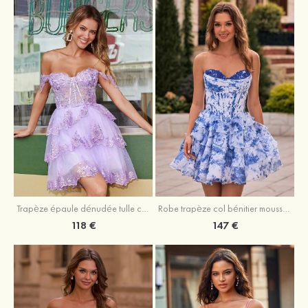
Trapèze épaule dénudée tulle courte/mini robe de fête de la rentrée avec paillettes
Robe trapèze col bénitier mousseline courte/mini robe de fête de la rentrée avec appliqué
118 €
147 €