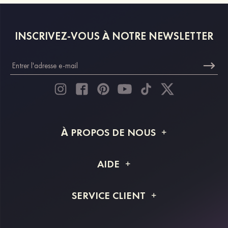
INSCRIVEZ-VOUS À NOTRE NEWSLETTER
À PROPOS DE NOUS
À propos de STACEES
AIDE
Livraison
FAQ
SERVICE CLIENT
Retour et remboursement
Suivi de commande
Guide des tailles