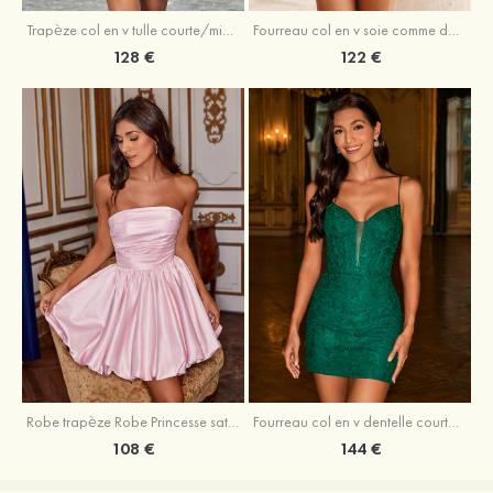
Trapèze col en v tulle courte/mini robe de fête de la rentrée avec perles
Fourreau col en v soie comme du satin courte/mini robe de fête de la rentrée avec paillettes
128 €
122 €
Robe trapèze Robe Princesse satin sans manches courte/mini robe de fête de la rentrée
Fourreau col en v dentelle courte/mini robe de fête de la rentré avec perles
108 €
144 €