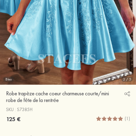
Bleu
2
/
5
Robe trapèze cache coeur charmeuse courte/mini
robe de fête de la rentrée
SKU : S7385H
125 €
(1)