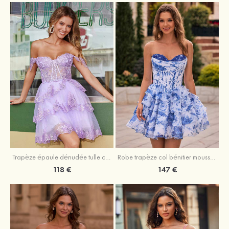
Trapèze épaule dénudée tulle courte/mini robe de fête de la rentrée avec paillettes
Robe trapèze col bénitier mousseline courte/mini robe de fête de la rentrée avec appliqué
118 €
147 €