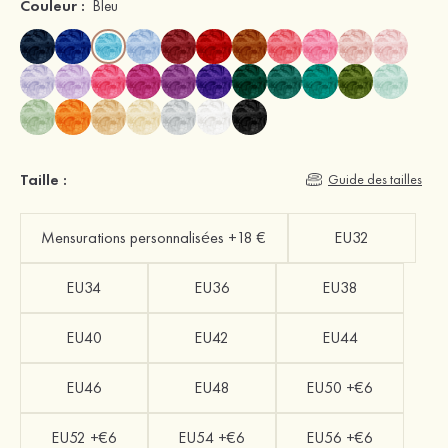
Couleur :
Bleu
Taille :
Guide des tailles
Mensurations personnalisées +18 €
EU32
EU34
EU36
EU38
EU40
EU42
EU44
EU46
EU48
EU50 +€6
EU52 +€6
EU54 +€6
EU56 +€6