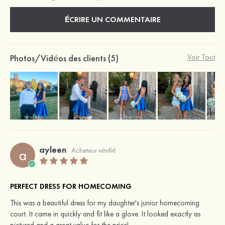
ÉCRIRE UN COMMENTAIRE
Photos/Vidéos des clients (5)
Voir Tout
ayleen
a
Acheteur vérifié
PERFECT DRESS FOR HOMECOMING
This was a beautiful dress for my daughter's junior homecoming
court. It came in quickly and fit like a glove. It looked exactly as
pictured and a great value for the price!