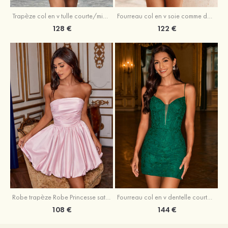
Trapèze col en v tulle courte/mini robe de fête de la rentrée avec perles
Fourreau col en v soie comme du satin courte/mini robe de fête de la rentrée avec paillettes
128 €
122 €
Robe trapèze Robe Princesse satin sans manches courte/mini robe de fête de la rentrée
Fourreau col en v dentelle courte/mini robe de fête de la rentré avec perles
108 €
144 €