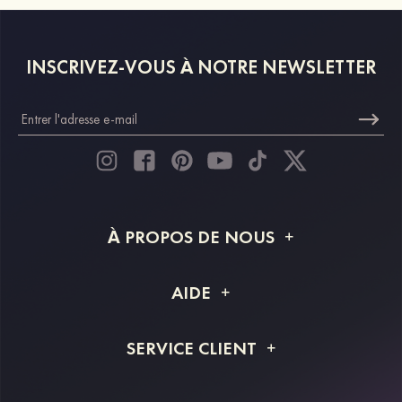
INSCRIVEZ-VOUS À NOTRE NEWSLETTER
À PROPOS DE NOUS
À propos de STACEES
AIDE
Livraison
FAQ
SERVICE CLIENT
Retour et remboursement
Suivi de commande
Guide des tailles