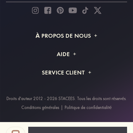
À PROPOS DE NOUS
À propos de STACEES
AIDE
Livraison
FAQ
SERVICE CLIENT
Retour et remboursement
Suivi de commande
Guide des tailles
Projet personnalisé
Contactez-nous
Droits d'auteur 2012 - 2026 STACEES. Tous les droits sont réservés.
Modes de paiement
Conditions générales
|
Politique de confidentialité
Klarna
Afterpay
Paypal