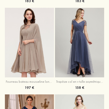
183 €
183 €
Fourreau bateau mousseline longueur genou robe de mère de la mariée avec appliqué plissé veste
Trapèze col en v tulle asymétrique robe de mère de la mariée
197 €
158 €