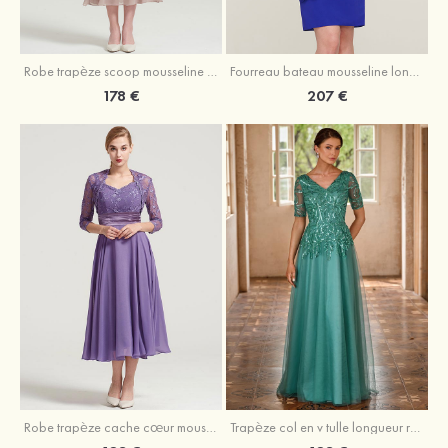
Robe trapèze scoop mousseline longueur mollet robe de mère de la mariée avec appliqué volants veste
Fourreau bateau mousseline longueur genou robe de mère de la mariée avec appliqué perle plissé veste
178 €
207 €
Robe trapèze cache cœur mousseline longueur mollet robe de mère de la mariée avec plissé veste
Trapèze col en v tulle longueur ras du sol robe de mère de la mariée avec perles paillettes