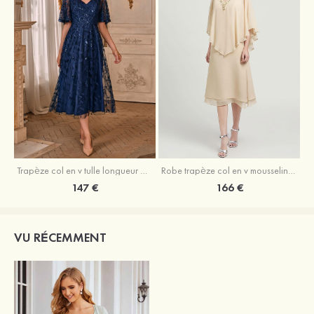
Trapèze col en v tulle longueur mollet robe de mère de la mariée avec appliqué paillettes ceinture
Robe trapèze col en v mousseline longueur mollet robe de mère de la mariée avec perle
147 €
166 €
VU RÉCEMMENT