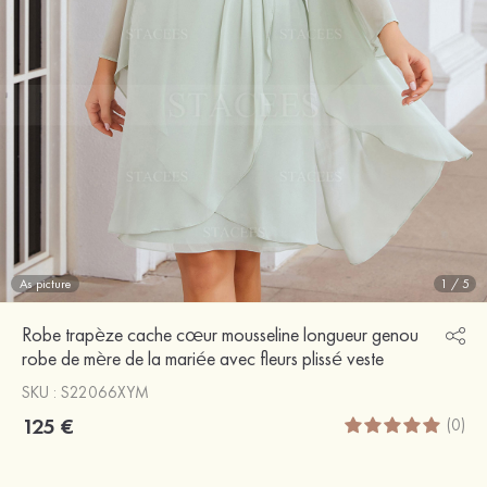
As picture
1
/
5
Robe trapèze cache cœur mousseline longueur genou
robe de mère de la mariée avec fleurs plissé veste
SKU : S22066XYM
125 €
(0)