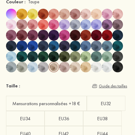
Couleur :
Taupe
Taille :
Guide des tailles
Mensurations personnalisées +18 €
EU32
EU34
EU36
EU38
EU40
EU42
EU44