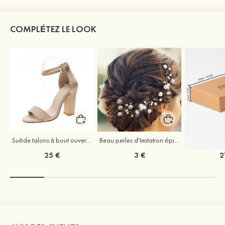
COMPLÉTEZ LE LOOK
Suède talons à bout ouvert sandales talon bottier chaussures pour les soirées
Beau perles d'Imitation épingles à cheveux coiffe
25 €
3 €
2