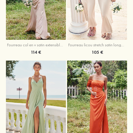
Fourreau licou stretch satin longueur cheville robe de demoiselle d'honneur
Fourreau col en v satin extensible ras du sol robe de demoiselle d'honneur
105 €
114 €