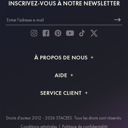
INSCRIVEZ-VOUS À NOTRE NEWSLETTER
À PROPOS DE NOUS
À propos de STACEES
AIDE
Livraison
FAQ
SERVICE CLIENT
Retour et remboursement
Suivi de commande
Guide des tailles
Projet personnalisé
Contactez-nous
Droits d'auteur 2012 - 2026 STACEES. Tous les droits sont réservés.
Modes de paiement
Conditions générales
|
Politique de confidentialité