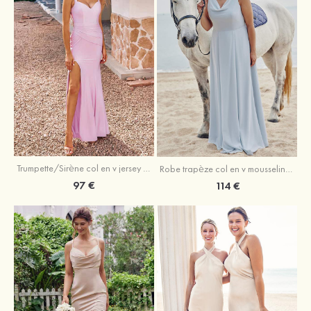
Trumpette/Sirène col en v jersey ras du sol robe de demoiselle d'honneur
Robe trapèze col en v mousseline ras du sol robe de demoiselle d'honneur
97 €
114 €