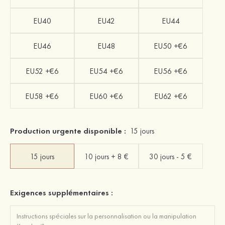
EU40
EU42
EU44
EU46
EU48
EU50 +€6
EU52 +€6
EU54 +€6
EU56 +€6
EU58 +€6
EU60 +€6
EU62 +€6
Production urgente disponible :
15 jours
15 jours
10 jours + 8 €
30 jours - 5 €
Exigences supplémentaires :