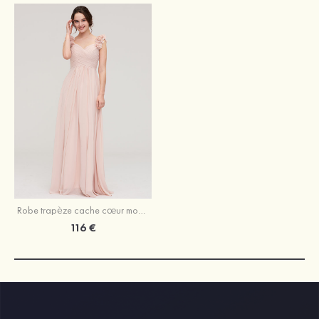
Robe trapèze cache cœur mousseline longueur ras du sol robe de demoiselle d'honneur avec plissé fleur d'épaule
116 €