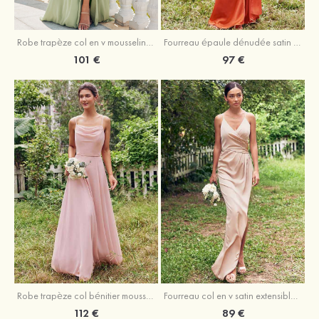
Robe trapèze col en v mousseline ras du sol robe de demoiselle d'honneur
Fourreau épaule dénudée satin extensible ras du sol robe de demoiselle d'honneur
101 €
97 €
Fourreau col en v satin extensible asymétrique robe de demoiselle d'honneur
Robe trapèze col bénitier mousseline ras du sol robe de demoiselle d'honneur
89 €
112 €