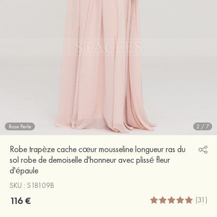
Rose Perle
2
/
7
Robe trapèze cache cœur mousseline longueur ras du
sol robe de demoiselle d'honneur avec plissé fleur
d'épaule
SKU : S18109B
116 €
(31)