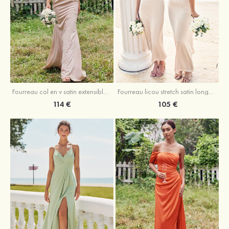
Fourreau licou stretch satin longueur cheville robe de demoiselle d'honneur
Fourreau col en v satin extensible ras du sol robe de demoiselle d'honneur
105 €
114 €