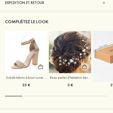
EXPÉDITION ET RETOUR
COMPLÉTEZ LE LOOK
Suède talons à bout ouvert sandales talon bottier chaussures pour les soirées
Beau perles d'Imitation épingles à cheveux coiffe
25 €
3 €
2