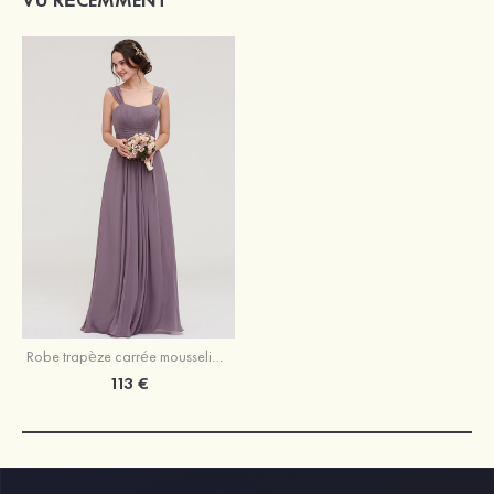
Robe trapèze carrée mousseline longueur ras du sol robe de demoiselle d'honneur avec plissé
113 €