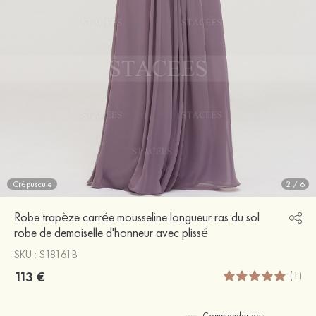
Crépuscule
2
/
6
Robe trapèze carrée mousseline longueur ras du sol
robe de demoiselle d'honneur avec plissé
SKU : S18161B
113 €
(1)
Commander des