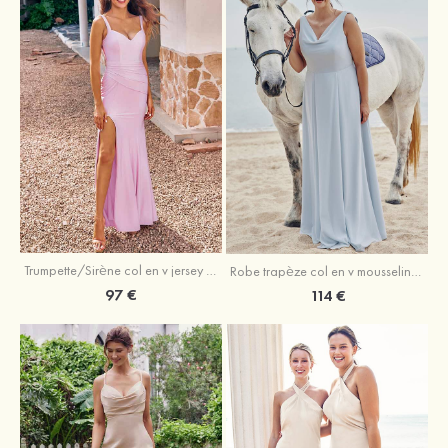
Trumpette/Sirène col en v jersey ras du sol robe de demoiselle d'honneur
Robe trapèze col en v mousseline ras du sol robe de demoiselle d'honneur
97 €
114 €