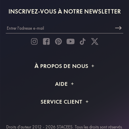
INSCRIVEZ-VOUS À NOTRE NEWSLETTER
À PROPOS DE NOUS
À propos de STACEES
AIDE
Livraison
FAQ
SERVICE CLIENT
Retour et remboursement
Suivi de commande
Guide des tailles
Projet personnalisé
Contactez-nous
Droits d'auteur 2012 - 2026 STACEES. Tous les droits sont réservés.