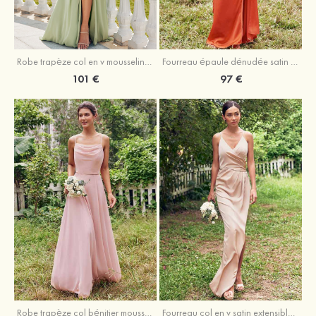
Robe trapèze col en v mousseline ras du sol robe de demoiselle d'honneur
Fourreau épaule dénudée satin extensible ras du sol robe de demoiselle d'honneur
101 €
97 €
Fourreau col en v satin extensible asymétrique robe de demoiselle d'honneur
Robe trapèze col bénitier mousseline ras du sol robe de demoiselle d'honneur