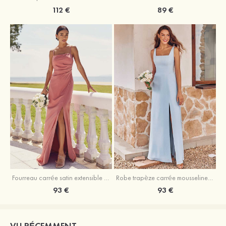
89 €
112 €
Fourreau carrée satin extensible ras du sol robe de demoiselle d'honneur
Robe trapèze carrée mousseline ras du sol robe de demoiselle d'honneur
93 €
93 €
VU RÉCEMMENT