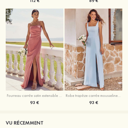
89 €
112 €
Fourreau carrée satin extensible ras du sol robe de demoiselle d'honneur
Robe trapèze carrée mousseline ras du sol robe de demoiselle d'honneur
93 €
93 €
VU RÉCEMMENT