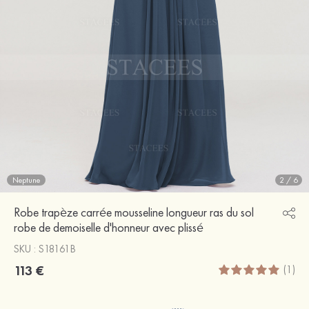
Neptune
2
/
6
Robe trapèze carrée mousseline longueur ras du sol
robe de demoiselle d'honneur avec plissé
SKU : S18161B
113 €
(1)