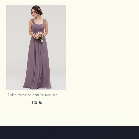
Robe trapèze carrée mousseline longueur ras du sol robe de demoiselle d'honneur avec plissé
113 €