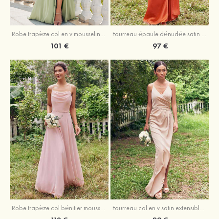
Robe trapèze col en v mousseline ras du sol robe de demoiselle d'honneur
Fourreau épaule dénudée satin extensible ras du sol robe de demoiselle d'honneur
101 €
97 €
Fourreau col en v satin extensible asymétrique robe de demoiselle d'honneur
Robe trapèze col bénitier mousseline ras du sol robe de demoiselle d'honneur