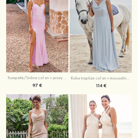
Trumpette/Sirène col en v jersey ras du sol robe de demoiselle d'honneur
Robe trapèze col en v mousseline ras du sol robe de demoiselle d'honneur
97 €
114 €