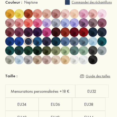
Couleur :
Neptune
Commander des échantillons
Taille :
Guide des tailles
Mensurations personnalisées +18 €
EU32
EU34
EU36
EU38