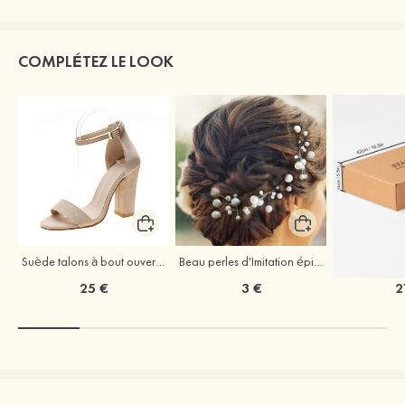
COMPLÉTEZ LE LOOK
Suède talons à bout ouvert sandales talon bottier chaussures pour les soirées
Beau perles d'Imitation épingles à cheveux coiffe
25 €
3 €
2