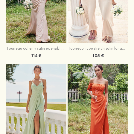
Fourreau licou stretch satin longueur cheville robe de demoiselle d'honneur
Fourreau col en v satin extensible ras du sol robe de demoiselle d'honneur
105 €
114 €