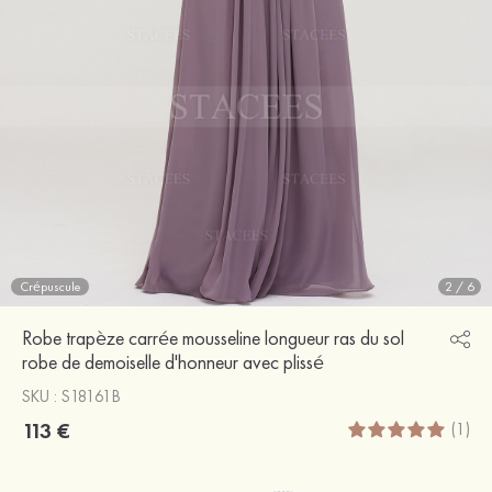
Crépuscule
2
/
6
Robe trapèze carrée mousseline longueur ras du sol
robe de demoiselle d'honneur avec plissé
SKU : S18161B
113 €
(1)