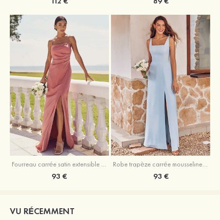
89 €
112 €
Fourreau carrée satin extensible ras du sol robe de demoiselle d'honneur
Robe trapèze carrée mousseline ras du sol robe de demoiselle d'honneur
93 €
93 €
VU RÉCEMMENT