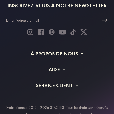
INSCRIVEZ-VOUS À NOTRE NEWSLETTER
À PROPOS DE NOUS
À propos de STACEES
AIDE
Livraison
FAQ
SERVICE CLIENT
Retour et remboursement
Suivi de commande
Guide des tailles
Projet personnalisé
Contactez-nous
Droits d'auteur 2012 - 2026 STACEES. Tous les droits sont réservés.
Modes de paiement