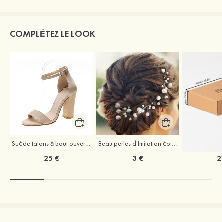
COMPLÉTEZ LE LOOK
Suède talons à bout ouvert sandales talon bottier chaussures pour les soirées
Beau perles d'Imitation épingles à cheveux coiffe
25 €
3 €
2