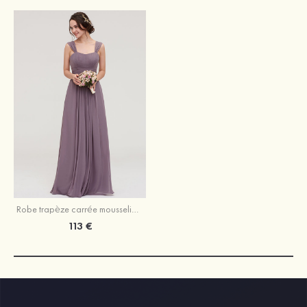
Robe trapèze carrée mousseline longueur ras du sol robe de demoiselle d'honneur avec plissé
113 €