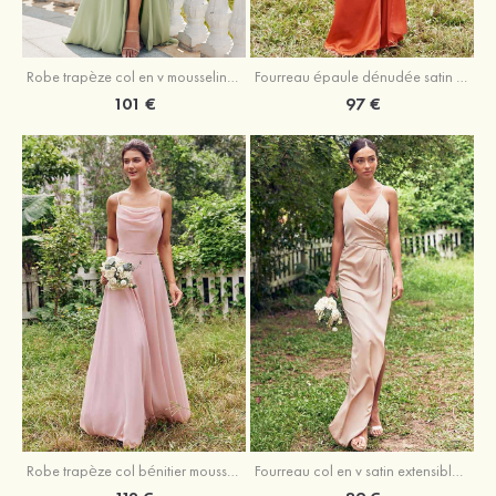
Robe trapèze col en v mousseline ras du sol robe de demoiselle d'honneur
Fourreau épaule dénudée satin extensible ras du sol robe de demoiselle d'honneur
101 €
97 €
Fourreau col en v satin extensible asymétrique robe de demoiselle d'honneur
Robe trapèze col bénitier mousseline ras du sol robe de demoiselle d'honneur