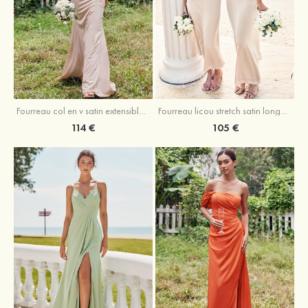
Fourreau licou stretch satin longueur cheville robe de demoiselle d'honneur
Fourreau col en v satin extensible ras du sol robe de demoiselle d'honneur
105 €
114 €