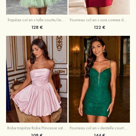
Trapèze col en v tulle courte/mini robe de fête de la rentrée avec perles
Fourreau col en v soie comme du satin courte/mini robe de fête de la rentrée avec paillettes
128 €
122 €
Robe trapèze Robe Princesse satin sans manches courte/mini robe de fête de la rentrée
Fourreau col en v dentelle courte/mini robe de fête de la rentré avec perles
108 €
144 €