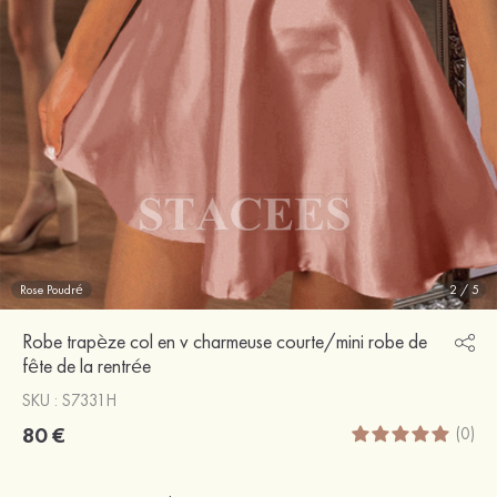
Rose Poudré
2
/
5
Robe trapèze col en v charmeuse courte/mini robe de
fête de la rentrée
SKU : S7331H
80 €
(0)