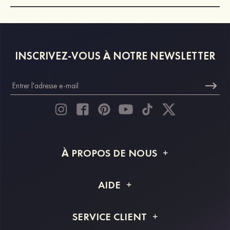
INSCRIVEZ-VOUS À NOTRE NEWSLETTER
À PROPOS DE NOUS
À propos de STACEES
AIDE
Livraison
FAQ
SERVICE CLIENT
Retour et remboursement