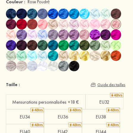
Couleur :
Rose Poudré
Taille :
Guide des tailles
Mensurations personnalisées +18 €
EU32
EU34
EU36
EU38
EU40
EU42
EU44