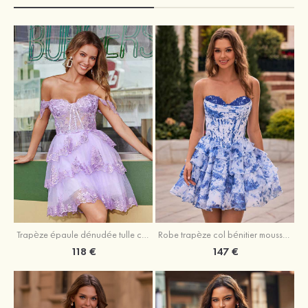
Trapèze épaule dénudée tulle courte/mini robe de fête de la rentrée avec paillettes
Robe trapèze col bénitier mousseline courte/mini robe de fête de la rentrée avec appliqué
118 €
147 €