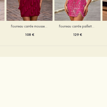
Fourreau carrée mousseline courte/mini robe de fête de la rentré avec volants
Fourreau carrée paillettes courte/mini robe de fête de la rentrée
108 €
129 €