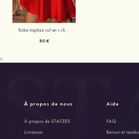
Robe trapèze col en v charmeuse courte/mini robe de fête de la rentrée
80 €
>
À propos de nous
Aide
À propos de STACEES
FAQ
Livraison
Retour et remb