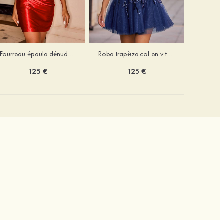
Fourreau épaule dénudée soie comme du satin courte/mini robe de fête de la rentrée
Robe trapèze col en v tulle courte/mini robe de fête de la rentrée avec poches paillettes
125 €
125 €