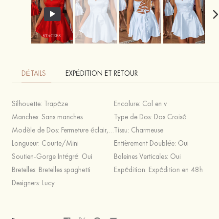
DÉTAILS
EXPÉDITION ET RETOUR
Silhouette:
Trapèze
Encolure:
Col en v
Manches:
Sans manches
Type de Dos:
Dos Croisé
Modèle de Dos:
Fermeture éclair,Lacet
Tissu:
Charmeuse
Longueur:
Courte/Mini
Entièrement Doublée:
Oui
Soutien-Gorge Intégré:
Oui
Baleines Verticales:
Oui
Bretelles:
Bretelles spaghetti
Expédition:
Expédition en 48h
Designers:
Lucy