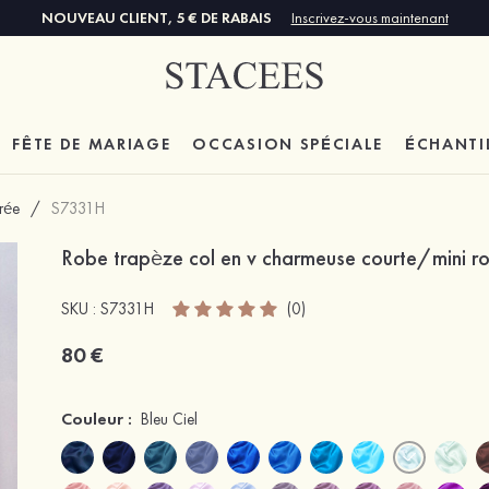
NOUVEAU CLIENT, 5 € DE RABAIS
Inscrivez-vous maintenant
FÊTE DE MARIAGE
OCCASION SPÉCIALE
ÉCHANTI
trée
/
S7331H
Robe trapèze col en v charmeuse courte/mini ro
SKU : S7331H
(0)
80 €
Couleur :
Bleu Ciel