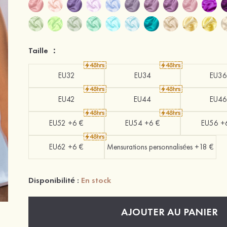
Taille ：
EU32
EU34
EU36
EU42
EU44
EU46
EU52 +6 €
EU54 +6 €
EU56 +
EU62 +6 €
Mensurations personnalisées +18 €
Disponibilité :
En stock
AJOUTER AU PANIER