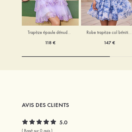
Trapèze épaule dénudée tulle courte/mini robe de fête de la rentrée avec paillettes
Robe trapèze col bénitier mousseline courte/mini robe de fête de la rentrée avec appliqué
118 €
147 €
AVIS DES CLIENTS
5.0
( Basé sur 0 avis )