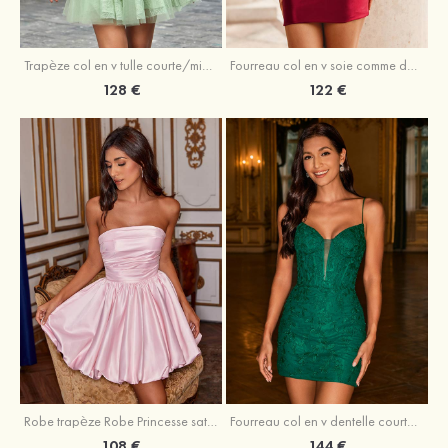
Trapèze col en v tulle courte/mini robe de fête de la rentrée avec perles
Fourreau col en v soie comme du satin courte/mini robe de fête de la rentrée avec paillettes
128 €
122 €
Robe trapèze Robe Princesse satin sans manches courte/mini robe de fête de la rentrée
Fourreau col en v dentelle courte/mini robe de fête de la rentré avec perles
108 €
144 €