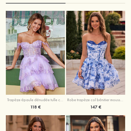
Trapèze épaule dénudée tulle courte/mini robe de fête de la rentrée avec paillettes
Robe trapèze col bénitier mousseline courte/mini robe de fête de la rentrée avec appliqué
118 €
147 €