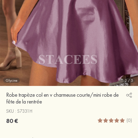
Glycine
2
/
5
Robe trapèze col en v charmeuse courte/mini robe de
fête de la rentrée
SKU : S7331H
80 €
(0)