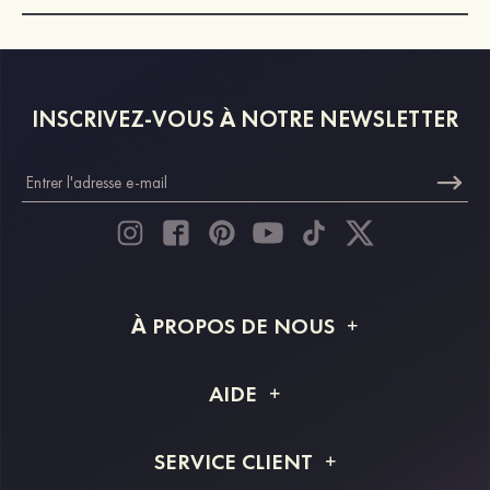
INSCRIVEZ-VOUS À NOTRE NEWSLETTER
À PROPOS DE NOUS
À propos de STACEES
AIDE
Livraison
FAQ
SERVICE CLIENT
Retour et remboursement