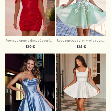
Fourreau épaule dénudée paillettes courte/mini robe de fête de la rentrée avec perles
Robe trapèze col en v tulle courte/mini robe de fête de la rentrée
129 €
125 €