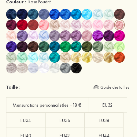
Couleur :
Rose Poudré
Taille :
Guide des tailles
Mensurations personnalisées +18 €
EU32
EU34
EU36
EU38
EU40
EU42
EU44