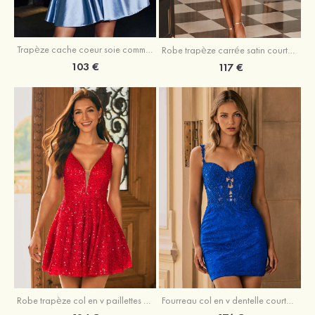
Trapèze cache coeur soie comme du satin courte/mini robe de fête de la rentrée
Robe trapèze carrée satin courte/mini robe de fête de la rentrée
103 €
117 €
Robe trapèze col en v paillettes courte/mini robe de fête de la rentré
Fourreau col en v dentelle courte/mini robe de fête de la rentré avec perles