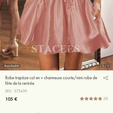
Rose Poudré
2
/
5
Robe trapèze col en v charmeuse courte/mini robe de
fête de la rentrée
SKU : S7343H
105 €
(0)