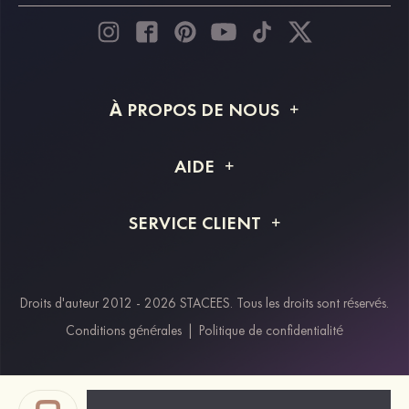
À PROPOS DE NOUS
À propos de STACEES
AIDE
Livraison
FAQ
SERVICE CLIENT
Retour et remboursement
Suivi de commande
Guide des tailles
Projet personnalisé
Contactez-nous
Droits d'auteur 2012 - 2026 STACEES. Tous les droits sont réservés.
Modes de paiement
Conditions générales
|
Politique de confidentialité
Klarna
Afterpay
Paypal