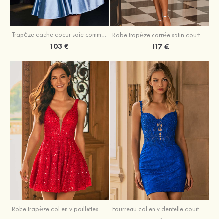
Trapèze cache coeur soie comme du satin courte/mini robe de fête de la rentrée
Robe trapèze carrée satin courte/mini robe de fête de la rentrée
103 €
117 €
Robe trapèze col en v paillettes courte/mini robe de fête de la rentré
Fourreau col en v dentelle courte/mini robe de fête de la rentré avec perles