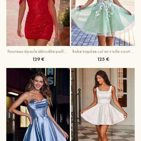
Fourreau épaule dénudée paillettes courte/mini robe de fête de la rentrée avec perles
Robe trapèze col en v tulle courte/mini robe de fête de la rentrée
129 €
125 €