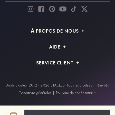
À PROPOS DE NOUS
À propos de STACEES
AIDE
Livraison
FAQ
SERVICE CLIENT
Retour et remboursement
Suivi de commande
Guide des tailles
Projet personnalisé
Contactez-nous
Droits d'auteur 2012 - 2026 STACEES. Tous les droits sont réservés.
Modes de paiement
Conditions générales
|
Politique de confidentialité
Klarna
Afterpay
Paypal