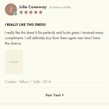
Julie Coneway
J
Acheteur vérifié
I REALLY LIKE THIS DRESS!
I really like this dress! It fits perfectly and looks great; I received many
compliments. I will definitely buy from them again next time I have
the chance.
Couleur :
Yellow
/
Taille : US14
Voir Tout >