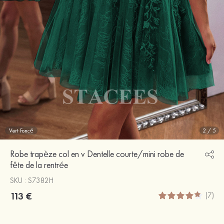
Vert Foncé
2
/
5
Robe trapèze col en v Dentelle courte/mini robe de
fête de la rentrée
SKU : S7382H
113 €
(7)