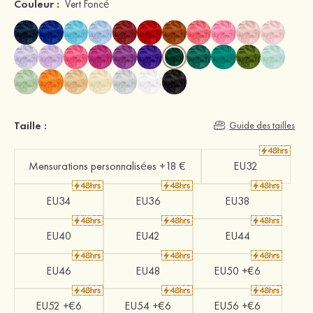
Couleur :
Vert Foncé
Taille :
Guide des tailles
Mensurations personnalisées +18 €
EU32
EU34
EU36
EU38
EU40
EU42
EU44
EU46
EU48
EU50 +€6
EU52 +€6
EU54 +€6
EU56 +€6