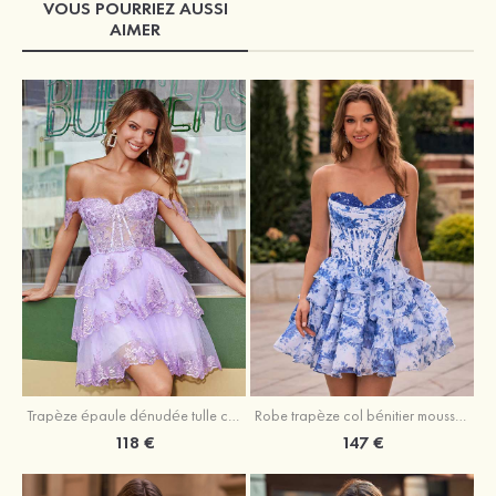
VOUS POURRIEZ AUSSI
AIMER
Trapèze épaule dénudée tulle courte/mini robe de fête de la rentrée avec paillettes
Robe trapèze col bénitier mousseline courte/mini robe de fête de la rentrée avec appliqué
118 €
147 €