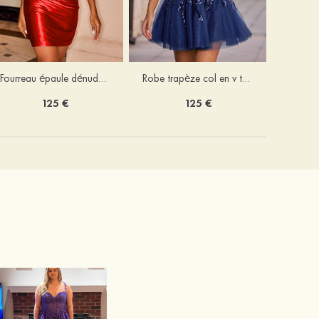
Fourreau épaule dénudée soie comme du satin courte/mini robe de fête de la rentrée
Robe trapèze col en v tulle courte/mini robe de fête de la rentrée avec poches paillettes
125 €
125 €