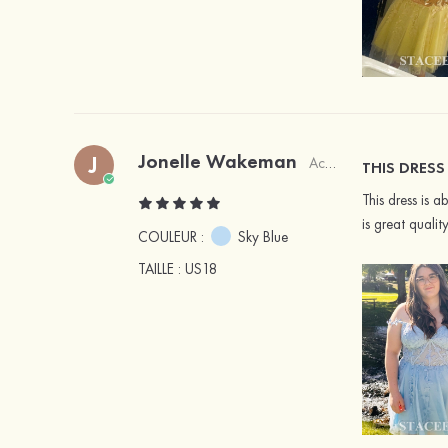
Jonelle Wakeman
J
Acheteur vérifié
THIS DRES
This dress is 
is great quali
COULEUR :
Sky Blue
TAILLE
: US18