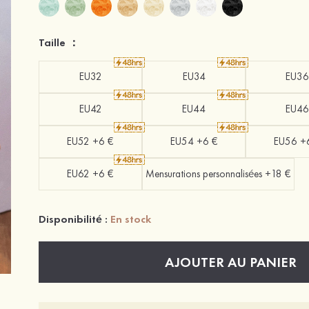
Taille ：
EU32
EU34
EU36
EU42
EU44
EU46
EU52 +6 €
EU54 +6 €
EU56 +
EU62 +6 €
Mensurations personnalisées +18 €
Disponibilité :
En stock
AJOUTER AU PANIER