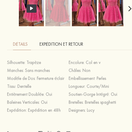
DÉTAILS
EXPÉDITION ET RETOUR
Silhouette:
Trapèze
Encolure:
Col en v
Manches:
Sans manches
Châles:
Non
Modèle de Dos:
Fermeture éclair
Embellissement:
Perles
Tissu:
Dentelle
Longueur:
Courte/Mini
Entièrement Doublée:
Oui
Soutien-Gorge Intégré:
Oui
Baleines Verticales:
Oui
Bretelles:
Bretelles spaghetti
Expédition:
Expédition en 48h
Designers:
Lucy