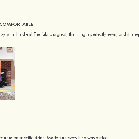
R COMFORTABLE.
 with this dress! The fabric is great, the lining is perfectly sewn, and it is
curate on specific sizing! Made sure everything was perfect.