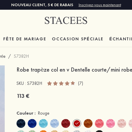
NOUVEAU CLIENT, 5 € DE RABAIS
Inscrivez-vous maintenant
FÊTE DE MARIAGE
OCCASION SPÉCIALE
ÉCHANTI
trée
/
S7382H
Robe trapèze col en v Dentelle courte/mini robe
SKU : S7382H
(7)
113 €
Couleur :
Rouge