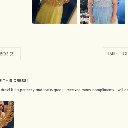
EOS (3)
KE THIS DRESS!
his dress! It fits perfectly and looks great; I received many compliments. I wil