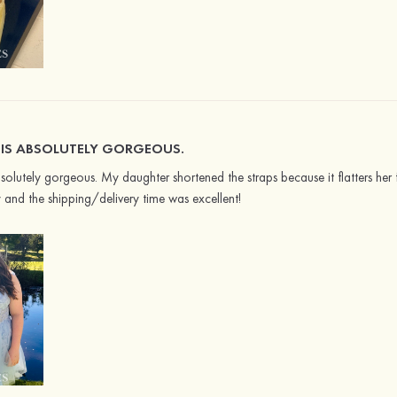
S IS ABSOLUTELY GORGEOUS.
absolutely gorgeous. My daughter shortened the straps because it flatters her 
ty and the shipping/delivery time was excellent!