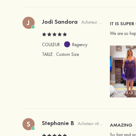
Jodi Sandora
J
Acheteur vérifié
IT IS SUPE
We are so happy
COULEUR :
Regency
TAILLE
: Custom Size
Stephanie B
S
Acheteur vérifié
AMAZING
So fast and ac