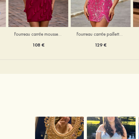
Fourreau carrée mousseline courte/mini robe de fête de la rentré avec volants
Fourreau carrée paillettes courte/mini robe de fête de la rentrée
108 €
129 €