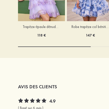
Trapèze épaule dénudée tulle courte/mini robe de fête de la rentrée avec paillettes
Robe trapèze col bénitier mousseline courte/mini robe de fête de la rentrée avec appliqué
118 €
147 €
AVIS DES CLIENTS
4.9
( Basé sur 6 avis )