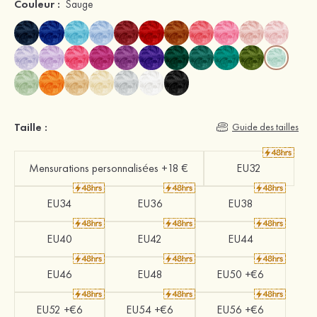
Couleur :
Sauge
Taille :
Guide des tailles
Mensurations personnalisées +18 €
EU32
EU34
EU36
EU38
EU40
EU42
EU44
EU46
EU48
EU50 +€6
EU52 +€6
EU54 +€6
EU56 +€6