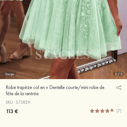
Sauge
2
/
5
Robe trapèze col en v Dentelle courte/mini robe de
fête de la rentrée
SKU : S7382H
113 €
(7)