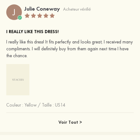
Julie Coneway
J
Acheteur vérifié
I REALLY LIKE THIS DRESS!
I really like this dress! It fits perfectly and looks great; I received many
compliments. I will definitely buy from them again next time I have
the chance.
Couleur :
Yellow
/
Taille : US14
Voir Tout >