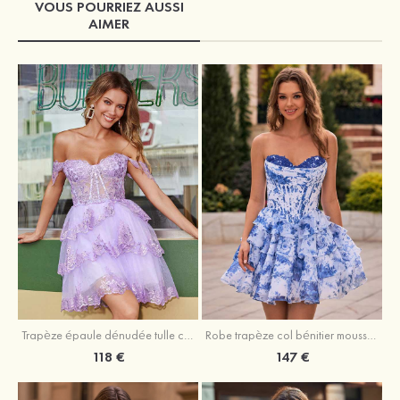
VOUS POURRIEZ AUSSI
AIMER
Trapèze épaule dénudée tulle courte/mini robe de fête de la rentrée avec paillettes
Robe trapèze col bénitier mousseline courte/mini robe de fête de la rentrée avec appliqué
118 €
147 €