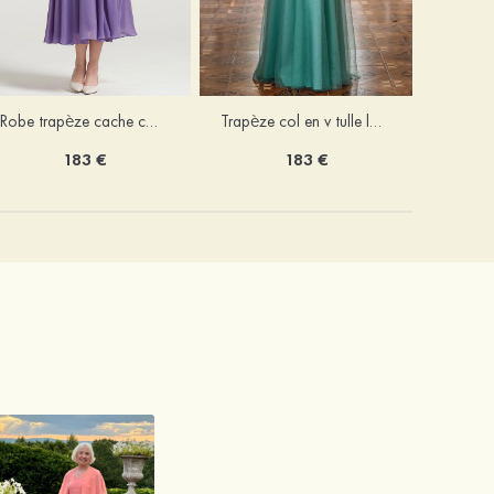
Robe trapèze cache cœur mousseline longueur mollet robe de mère de la mariée avec plissé veste
Trapèze col en v tulle longueur ras du sol robe de mère de la mariée avec perles paillettes
183 €
183 €