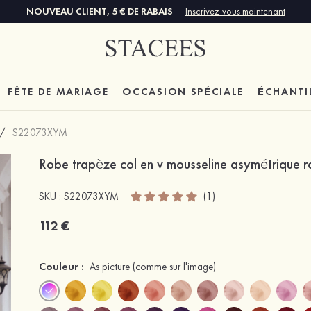
NOUVEAU CLIENT, 5 € DE RABAIS
Inscrivez-vous maintenant
FÊTE DE MARIAGE
OCCASION SPÉCIALE
ÉCHANTI
/
S22073XYM
Robe trapèze col en v mousseline asymétrique r
SKU : S22073XYM
(1)
112 €
Couleur :
As picture
(comme sur l'image)