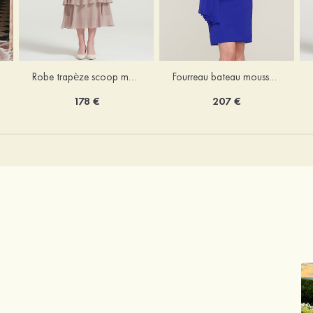
Robe trapèze scoop mousseline longueur mollet robe de mère de la mariée avec appliqué volants veste
Fourreau bateau mousseline longueur genou robe de mère de la mariée avec appliqué perle plissé veste
178 €
207 €