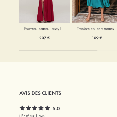
Fourreau bateau jersey longueur ras du sol robe de mère de la mariée avec appliqué fendue
Trapèze col en v mousseline longueur mollet robe de mère de la mariée avec plissé ceintures
207 €
109 €
AVIS DES CLIENTS
5.0
( Basé sur 1 avis )