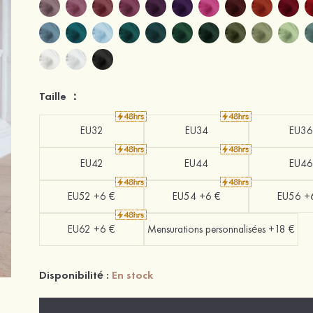
Taille ：
EU32
EU34
EU36
EU42
EU44
EU46
EU52 +6 €
EU54 +6 €
EU56 +
EU62 +6 €
Mensurations personnalisées +18 €
Disponibilité :
En stock