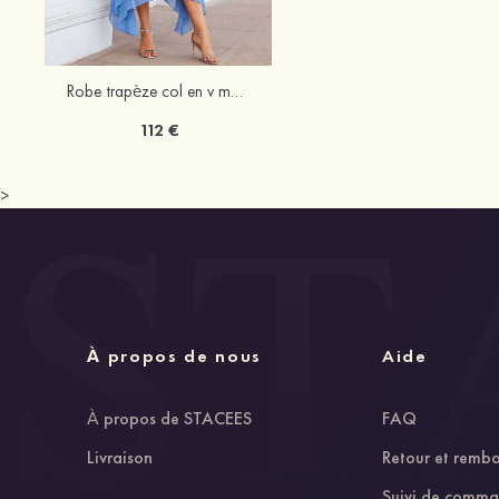
Robe trapèze col en v mousseline asymétrique robe de mère de la mariée avec veste
112 €
>
À propos de nous
Aide
À propos de STACEES
FAQ
Livraison
Retour et remb
Suivi de comm