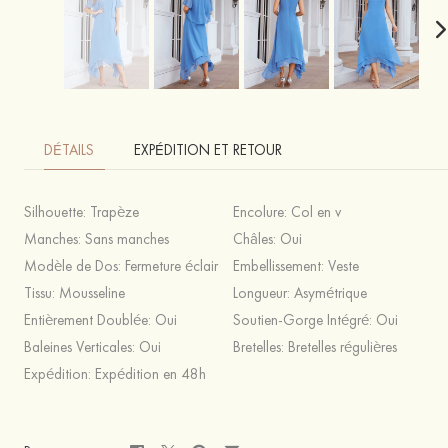
DÉTAILS
EXPÉDITION ET RETOUR
Silhouette:
Trapèze
Encolure:
Col en v
Manches:
Sans manches
Châles:
Oui
Modèle de Dos:
Fermeture éclair
Embellissement:
Veste
Tissu:
Mousseline
Longueur:
Asymétrique
Entièrement Doublée:
Oui
Soutien-Gorge Intégré:
Oui
Baleines Verticales:
Oui
Bretelles:
Bretelles régulières
Expédition:
Expédition en 48h