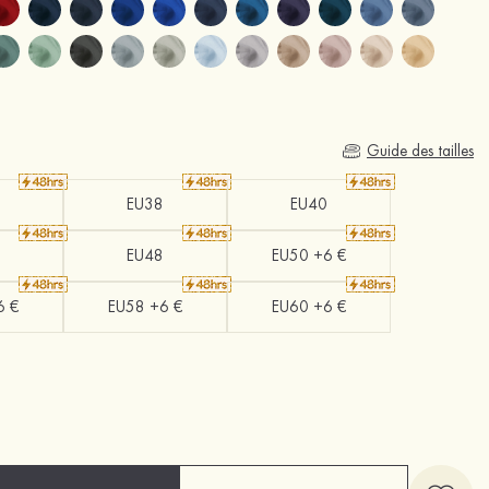
Guide des tailles
EU38
EU40
EU48
EU50 +6 €
6 €
EU58 +6 €
EU60 +6 €