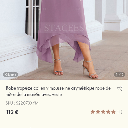
Glycine
1
/
5
Robe trapèze col en v mousseline asymétrique robe de
mère de la mariée avec veste
SKU : S22073XYM
112 €
(1)