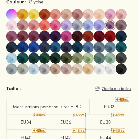
Couleur :
Glycine
Taille :
Guide des tailles
Mensurations personnalisées +18 €
EU32
EU34
EU36
EU38
EU40
EU42
EU44