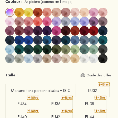
Couleur :
As picture
(comme sur l'image)
Taille :
Guide des tailles
Mensurations personnalisées +18 €
EU32
EU34
EU36
EU38
EU40
EU42
EU44