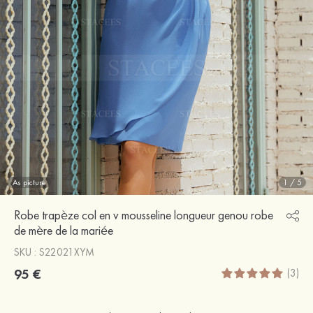
As picture
1
/
5
Robe trapèze col en v mousseline longueur genou robe
de mère de la mariée
SKU : S22021XYM
95 €
(3)