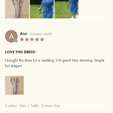
Ann
A
Acheteur vérifié
LOVE THIS DRESS!
I bought this dress for a wedding. It fit great! Very slimming. Simple
but elegant.
Couleur :
Lilac
/
Taille : Custom Size