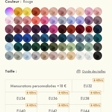
Couleur :
Rouge
Taille :
Guide des tailles
Mensurations personnalisées +18 €
EU32
EU34
EU36
EU38
EU40
EU42
EU44