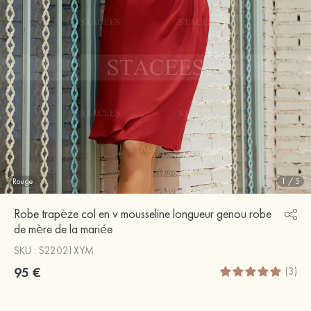
Rouge
1
/
5
Robe trapèze col en v mousseline longueur genou robe
de mère de la mariée
SKU : S22021XYM
95 €
(3)