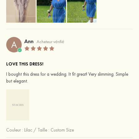
Ann
A
Acheteur vérifié
LOVE THIS DRESS!
I bought this dress for a wedding. It fit great! Very slimming. Simple
but elegant.
Couleur :
Lilac
/
Taille : Custom Size