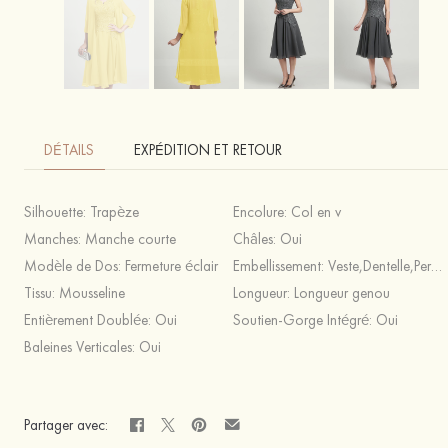
DÉTAILS
EXPÉDITION ET RETOUR
Silhouette:
Trapèze
Encolure:
Col en v
Manches:
Manche courte
Châles:
Oui
Modèle de Dos:
Fermeture éclair
Embellissement:
Veste,Dentelle,Perles
Tissu:
Mousseline
Longueur:
Longueur genou
Entièrement Doublée:
Oui
Soutien-Gorge Intégré:
Oui
Baleines Verticales:
Oui
Partager avec: