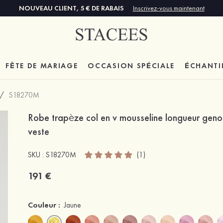
NOUVEAU CLIENT, 5 € DE RABAIS
Inscrivez-vous maintenant
FÊTE DE MARIAGE
OCCASION SPÉCIALE
ÉCHANTI
/
S18270M
Robe trapèze col en v mousseline longueur geno
veste
SKU : S18270M
(1)
191 €
Couleur :
Jaune