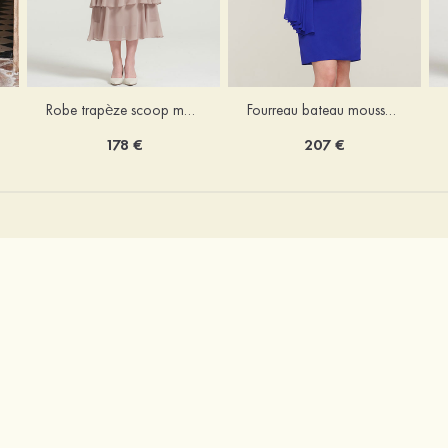
Robe trapèze scoop mousseline longueur mollet robe de mère de la mariée avec appliqué volants veste
Fourreau bateau mousseline longueur genou robe de mère de la mariée avec appliqué perle plissé veste
178 €
207 €