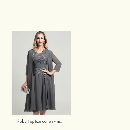
Robe trapèze col en v mousseline longueur genou robe de mère de la mariée avec perle dentelle veste