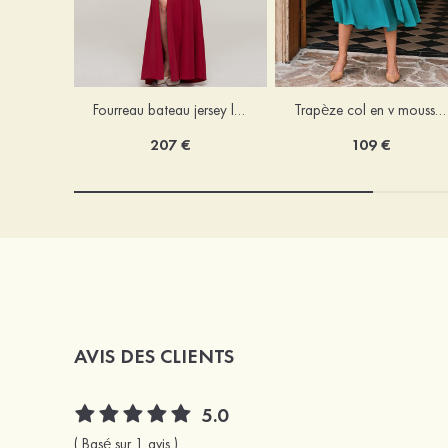
Fourreau bateau jersey longueur ras du sol robe de mère de la mariée avec appliqué fendue
Trapèze col en v mousseline longueur mollet robe de mère de la mariée avec plissé ceintures
207 €
109 €
AVIS DES CLIENTS
5.0
( Basé sur 1 avis )