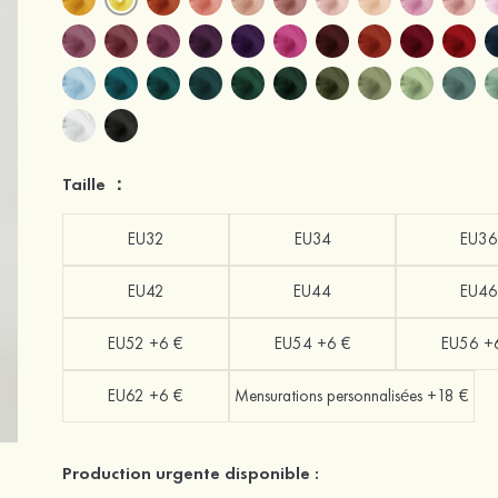
Taille ：
EU32
EU34
EU36
EU42
EU44
EU46
EU52 +6 €
EU54 +6 €
EU56 +
EU62 +6 €
Mensurations personnalisées +18 €
Production urgente disponible :