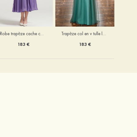
Robe trapèze cache cœur mousseline longueur mollet robe de mère de la mariée avec plissé veste
Trapèze col en v tulle longueur ras du sol robe de mère de la mariée avec perles paillettes
183 €
183 €