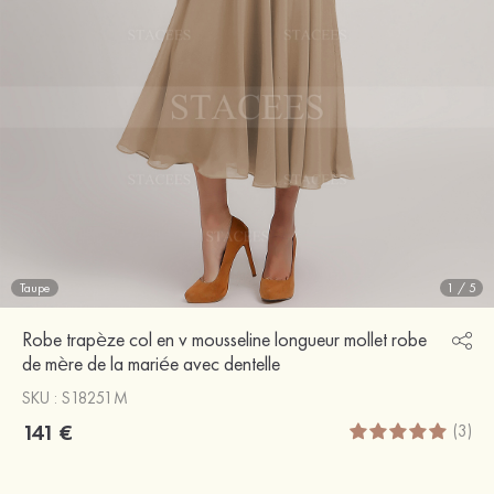
Taupe
1
/
5
Robe trapèze col en v mousseline longueur mollet robe
de mère de la mariée avec dentelle
SKU : S18251M
141 €
(3)