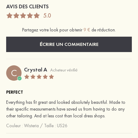
AVIS DES CLIENTS
5.0
Partagez votre look pour obtenir
9 €
de réduction.
ÉCRIRE UN COMMENTAIRE
Crystal A
C
Acheteur vérifié
PERFECT
Everything has fit great and looked absolutely beautiful. Made to
their specific measurements have saved us from having to do any
other tailoring. And at less cost than local dress shops.
Couleur :
Wisteria
/
Taille : US26