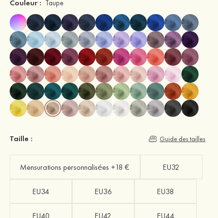
Couleur :
Taupe
Taille :
Guide des tailles
Mensurations personnalisées +18 €
EU32
EU34
EU36
EU38
EU40
EU42
EU44