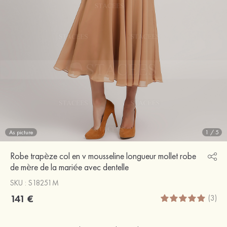
As picture
1
/
5
Robe trapèze col en v mousseline longueur mollet robe
de mère de la mariée avec dentelle
SKU : S18251M
141 €
(3)