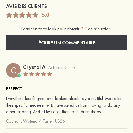
AVIS DES CLIENTS
5.0
Partagez votre look pour obtenir
9 €
de réduction.
ÉCRIRE UN COMMENTAIRE
Crystal A
C
Acheteur vérifié
PERFECT
Everything has fit great and looked absolutely beautiful. Made to
their specific measurements have saved us from having to do any
other tailoring. And at less cost than local dress shops.
Couleur :
Wisteria
/
Taille : US26