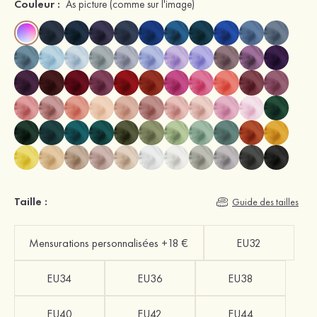
Couleur :
As picture
(comme sur l'image)
Taille :
Guide des tailles
Mensurations personnalisées +18 €
EU32
EU34
EU36
EU38
EU40
EU42
EU44