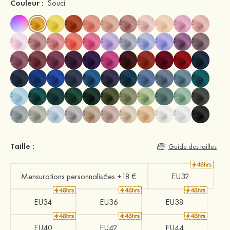
Couleur :
Souci
Taille :
Guide des tailles
Mensurations personnalisées +18 €
EU32
EU34
EU36
EU38
EU40
EU42
EU44