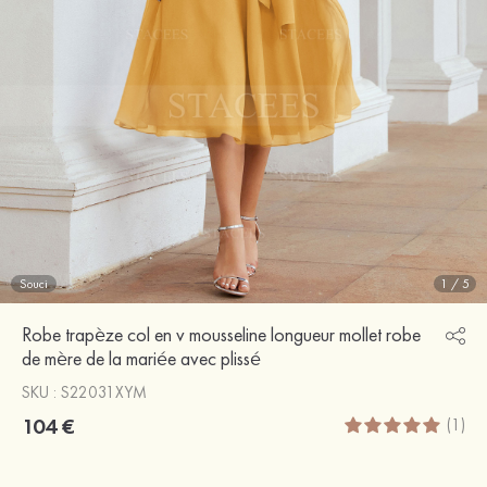
Souci
1
/
5
Robe trapèze col en v mousseline longueur mollet robe
de mère de la mariée avec plissé
SKU : S22031XYM
104 €
(1)