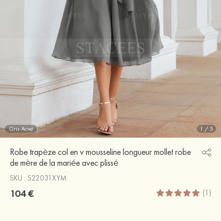
Gris Acier
1
/
5
Robe trapèze col en v mousseline longueur mollet robe
de mère de la mariée avec plissé
SKU : S22031XYM
104 €
(1)