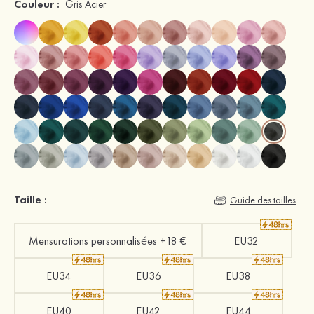
Couleur :
Gris Acier
Taille :
Guide des tailles
Mensurations personnalisées +18 €
EU32
EU34
EU36
EU38
EU40
EU42
EU44