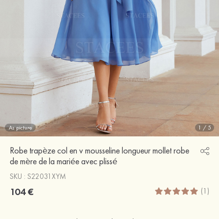
As picture
1
/
5
Robe trapèze col en v mousseline longueur mollet robe
de mère de la mariée avec plissé
SKU : S22031XYM
104 €
(1)