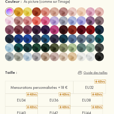
Couleur :
As picture
(comme sur l'image)
Taille :
Guide des tailles
Mensurations personnalisées +18 €
EU32
EU34
EU36
EU38
EU40
EU42
EU44