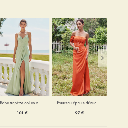
Robe trapèze col en v mousseline ras du sol robe de demoiselle d'honneur
Fourreau épaule dénudée satin extensible ras du sol robe de demoiselle d'honneur
101 €
97 €