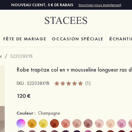
NOUVEAU CLIENT, 5 € DE RABAIS
Inscrivez-vous maintenant
FÊTE DE MARIAGE
OCCASION SPÉCIALE
ÉCHANTI
r
/
S22038XYB
Robe trapèze col en v mousseline longueur ras 
SKU : S22038XYB
(1)
120 €
Couleur :
Champagne