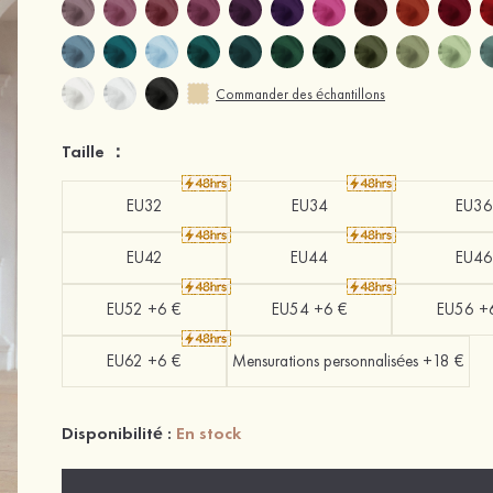
Commander des échantillons
Taille ：
EU32
EU34
EU36
EU42
EU44
EU46
EU52 +6 €
EU54 +6 €
EU56 +
EU62 +6 €
Mensurations personnalisées +18 €
Disponibilité :
En stock