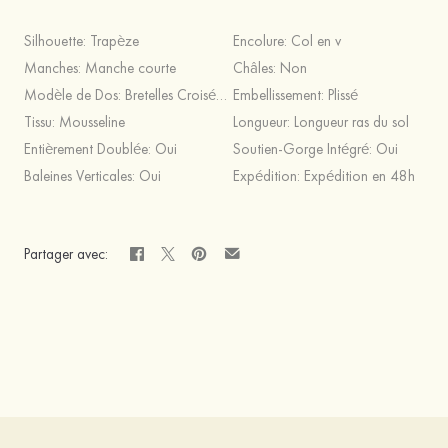
Silhouette:
Trapèze
Encolure:
Col en v
Manches:
Manche courte
Châles:
Non
Modèle de Dos:
Bretelles Croisées,Fermeture éclair
Embellissement:
Plissé
Tissu:
Mousseline
Longueur:
Longueur ras du sol
Entièrement Doublée:
Oui
Soutien-Gorge Intégré:
Oui
Baleines Verticales:
Oui
Expédition:
Expédition en 48h
Partager avec: