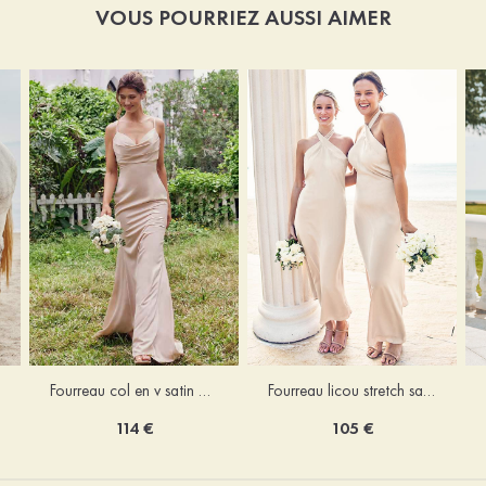
VOUS POURRIEZ AUSSI AIMER
Fourreau licou stretch satin longueur cheville robe de demoiselle d'honneur
Fourreau col en v satin extensible ras du sol robe de demoiselle d'honneur
105 €
114 €