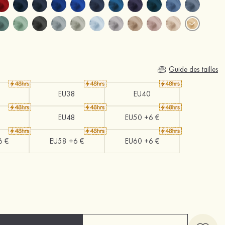
Guide des tailles
EU38
EU40
EU48
EU50 +6 €
6 €
EU58 +6 €
EU60 +6 €