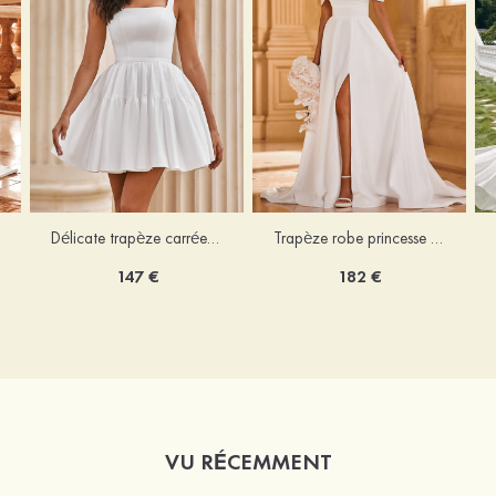
Délicate trapèze carrée satin courte/mini robe de mariée
Trapèze robe princesse épaule dénudée traîne chapelle satin robe de mariée
147 €
182 €
VU RÉCEMMENT