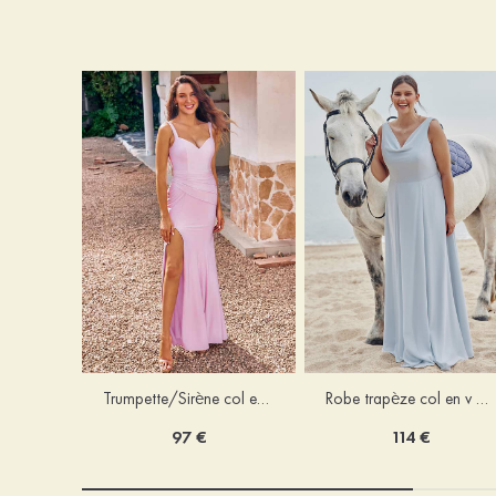
Trumpette/Sirène col en v jersey ras du sol robe de demoiselle d'honneur
Robe trapèze col en v mousseline ras du sol robe de demoiselle d'honneur
97 €
114 €