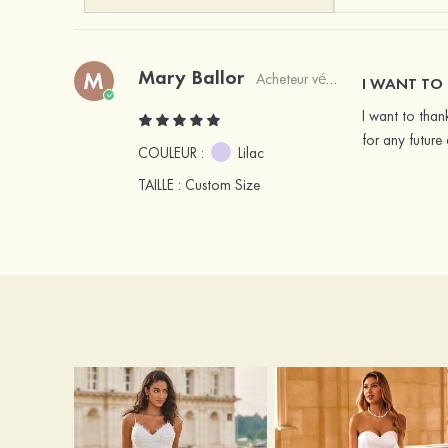
Mary Ballor
M
Acheteur vérifié
I WANT TO 
I want to thank
for any future 
COULEUR :
Lilac
TAILLE
: Custom Size