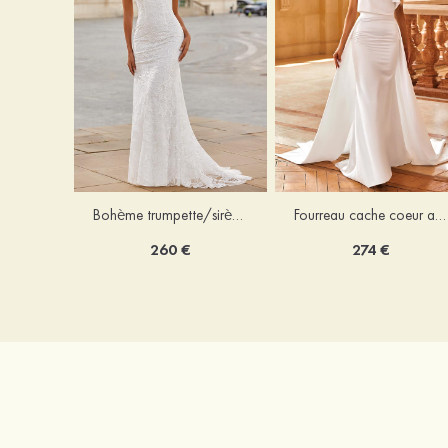
Bohème trumpette/sirène col en v dentelle traîne balayage robe de mariée
Fourreau cache coeur amovible/abattable satin robe de mariée
260 €
274 €