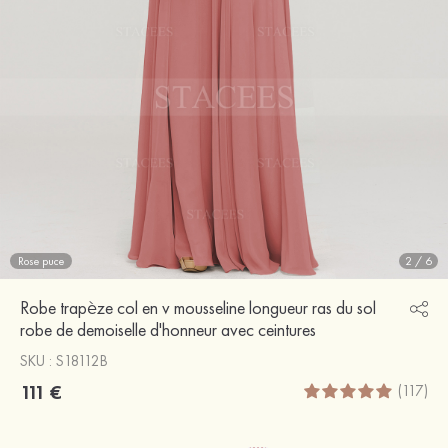
Rose puce
2
/
6
Robe trapèze col en v mousseline longueur ras du sol
robe de demoiselle d'honneur avec ceintures
SKU : S18112B
111 €
(117)