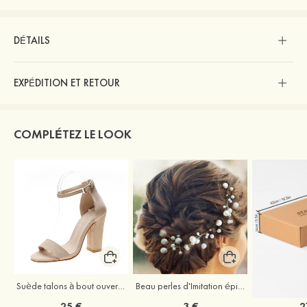
DÉTAILS
EXPÉDITION ET RETOUR
COMPLÉTEZ LE LOOK
Suède talons à bout ouvert sandales talon bottier chaussures pour les soirées
Beau perles d'Imitation épingles à cheveux coiffe
25 €
3 €
2