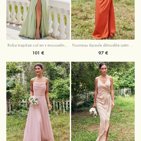
Robe trapèze col en v mousseline ras du sol robe de demoiselle d'honneur
Fourreau épaule dénudée satin extensible ras du sol robe de demoiselle d'honneur
101 €
97 €