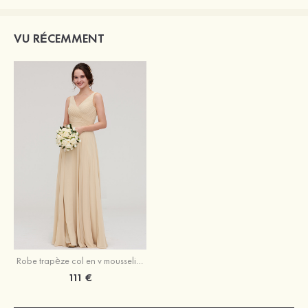
VU RÉCEMMENT
Robe trapèze col en v mousseline longueur ras du sol robe de demoiselle d'honneur avec ceintures
111 €