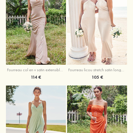
Fourreau licou stretch satin longueur cheville robe de demoiselle d'honneur
Fourreau col en v satin extensible ras du sol robe de demoiselle d'honneur
105 €
114 €