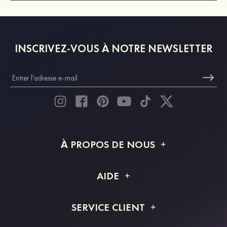
INSCRIVEZ-VOUS À NOTRE NEWSLETTER
À PROPOS DE NOUS
À propos de STACEES
AIDE
Livraison
FAQ
SERVICE CLIENT
Retour et remboursement
Suivi de commande
Guide des tailles