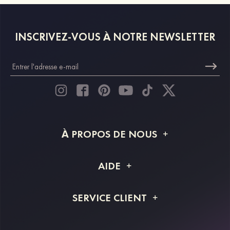
INSCRIVEZ-VOUS À NOTRE NEWSLETTER
À PROPOS DE NOUS
À propos de STACEES
AIDE
Livraison
FAQ
SERVICE CLIENT
Retour et remboursement
Suivi de commande
Guide des tailles