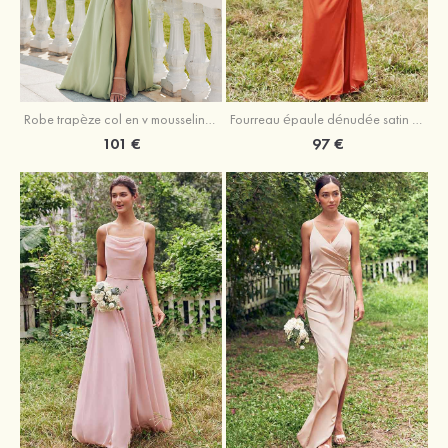
Robe trapèze col en v mousseline ras du sol robe de demoiselle d'honneur
Fourreau épaule dénudée satin extensible ras du sol robe de demoiselle d'honneur
101 €
97 €