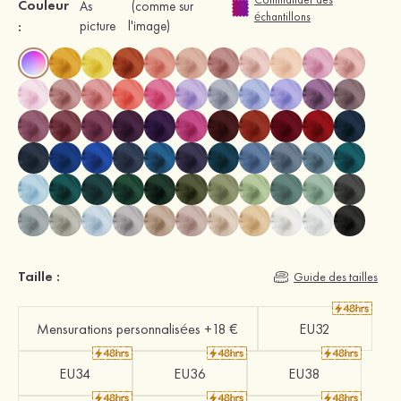
Couleur
As
(comme sur
échantillons
:
picture
l'image)
Taille :
Guide des tailles
Mensurations personnalisées +18 €
EU32
EU34
EU36
EU38