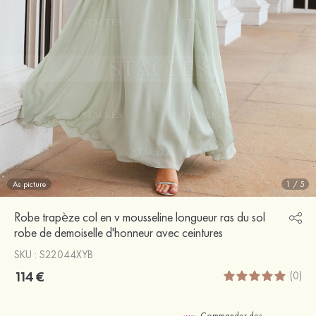
As picture
1
/
5
Robe trapèze col en v mousseline longueur ras du sol
robe de demoiselle d'honneur avec ceintures
SKU : S22044XYB
114 €
(0)
Commander des