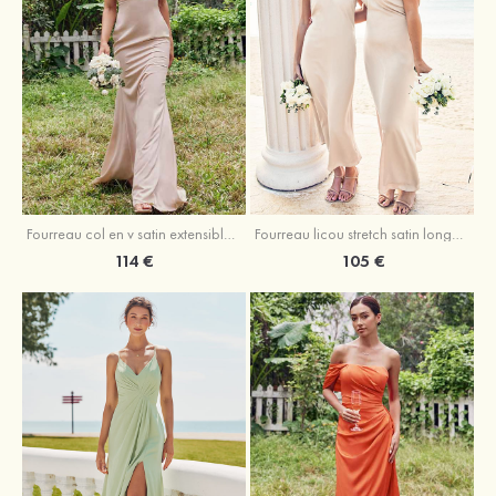
Fourreau licou stretch satin longueur cheville robe de demoiselle d'honneur
Fourreau col en v satin extensible ras du sol robe de demoiselle d'honneur
105 €
114 €