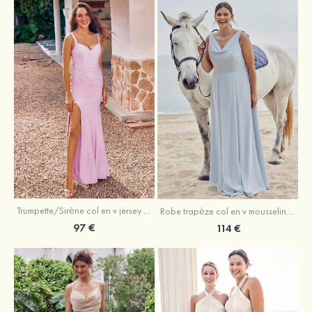
Trumpette/Sirène col en v jersey ras du sol robe de demoiselle d'honneur
Robe trapèze col en v mousseline ras du sol robe de demoiselle d'honneur
97 €
114 €