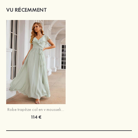
VU RÉCEMMENT
Robe trapèze col en v mousseline longueur ras du sol robe de demoiselle d'honneur avec ceintures
114 €